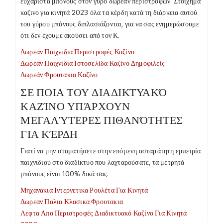
ευχάριστα μπόνους στον γύρο δωρεάν περιστροφών. Στοιχημα
καζινο για κινητά 2023 όλα τα κέρδη κατά τη διάρκεια αυτού
του γύρου μπόνους διπλασιάζονται, για να σας ενημερώσουμε
ότι δεν έχουμε ακούσει από τον Κ.
Δωρεαν Παιχνιδια Περιστροφές Καζίνο
Δωρεάν Παιχνίδια Ιστοσελίδα Καζίνο Δημοφιλείς
Δωρεάν Φρουτακια Καζίνο
ΣΕ ΠΟΙΑ ΤΟΥ ΔΙΑΔΙΚΤΥΑΚΌ
ΚΑΖΊΝΟ ΥΠΆΡΧΟΥΝ
ΜΕΓΑΛΎΤΕΡΕΣ ΠΙΘΑΝΌΤΗΤΕΣ
ΓΙΑ ΚΈΡΔΗ
Γιατί να μην σταματήσετε στην επόμενη ασταμάτητη εμπειρία
παιχνιδιού στο διαδίκτυο που λαχταρούσατε, τα μετρητά
μπόνους είναι 100% δικά σας.
Μηχανακια Ιντερνετικα Ρουλέτα Για Κινητά
Δωρεαν Παλια Κλασικα Φρουτακια
Λεφτα Απο Περιστροφές Διαδικτυακό Καζίνο Για Κινητά