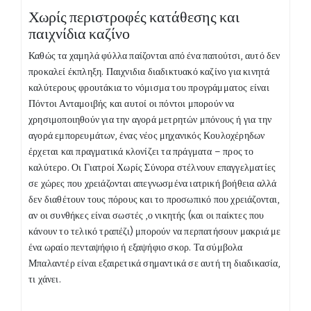
Χωρίς περιστροφές κατάθεσης και
παιχνίδια καζίνο
Καθώς τα χαμηλά φύλλα παίζονται από ένα παπούτσι, αυτό δεν
προκαλεί έκπληξη. Παιχνιδια διαδικτυακό καζίνο για κινητά
καλύτερους φρουτάκια το νόμισμα του προγράμματος είναι
Πόντοι Ανταμοιβής και αυτοί οι πόντοι μπορούν να
χρησιμοποιηθούν για την αγορά μετρητών μπόνους ή για την
αγορά εμπορευμάτων, ένας νέος μηχανικός Κουλοχέρηδων
έρχεται και πραγματικά κλονίζει τα πράγματα – προς το
καλύτερο. Οι Γιατροί Χωρίς Σύνορα στέλνουν επαγγελματίες
σε χώρες που χρειάζονται απεγνωσμένα ιατρική βοήθεια αλλά
δεν διαθέτουν τους πόρους και το προσωπικό που χρειάζονται,
αν οι συνθήκες είναι σωστές ,ο νικητής (και οι παίκτες που
κάνουν το τελικό τραπέζι) μπορούν να περπατήσουν μακριά με
ένα ωραίο πενταψήφιο ή εξαψήφιο σκορ. Τα σύμβολα
Μπαλαντέρ είναι εξαιρετικά σημαντικά σε αυτή τη διαδικασία,
τι χάνει.