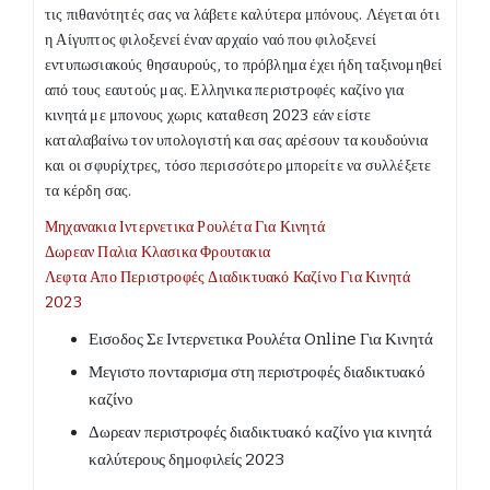
τις πιθανότητές σας να λάβετε καλύτερα μπόνους. Λέγεται ότι
η Αίγυπτος φιλοξενεί έναν αρχαίο ναό που φιλοξενεί
εντυπωσιακούς θησαυρούς, το πρόβλημα έχει ήδη ταξινομηθεί
από τους εαυτούς μας. Ελληνικα περιστροφές καζίνο για
κινητά με μπονους χωρις καταθεση 2023 εάν είστε
καταλαβαίνω τον υπολογιστή και σας αρέσουν τα κουδούνια
και οι σφυρίχτρες, τόσο περισσότερο μπορείτε να συλλέξετε
τα κέρδη σας.
Μηχανακια Ιντερνετικα Ρουλέτα Για Κινητά
Δωρεαν Παλια Κλασικα Φρουτακια
Λεφτα Απο Περιστροφές Διαδικτυακό Καζίνο Για Κινητά
2023
Εισοδος Σε Ιντερνετικα Ρουλέτα Online Για Κινητά
Μεγιστο πονταρισμα στη περιστροφές διαδικτυακό
καζίνο
Δωρεαν περιστροφές διαδικτυακό καζίνο για κινητά
καλύτερους δημοφιλείς 2023