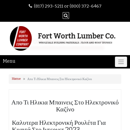
(817) 293-5211 or (800) 372-6467
Menu
Home
Απο Τι Ηλικια Μπαινεις Στο Ηλεκτρονικό Καζίνο
Απο Τι Ηλικια Μπαινεις Στο Ηλεκτρονικό
Καζίνο
Καλυτερα Ηλεκτρονική Ρουλέτα Για
Κινητά Στο Ιντερνετ 2023