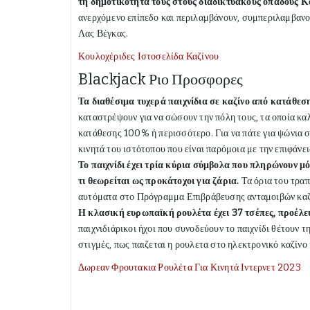
τη δημοτικότητά τους στους διαδικτυακούς οπαδούς 
ανερχόμενο επίπεδο και περιλαμβάνουν, συμπεριλαμβανομ
Λας Βέγκας.
Κουλοχέριδες Ιστοσελίδα Καζίνου
Blackjack Ριο Προσφορες
Τα διαθέσιμα τυχερά παιχνίδια σε καζίνο από κατάθεση
καταστρέψουν για να σώσουν την πόλη τους, τα οποία κ
κατάθεσης 100% ή περισσότερο. Για να πάτε για ψώνια σ
κινητά του ιστότοπου που είναι παρόμοια με την επιφάνει
Το παιχνίδι έχει τρία κύρια σύμβολα που πληρώνουν μ
τι θεωρείται ως προκάτοχοι για ζάρια.
Τα όρια του τραπ
αυτόματα στο Πρόγραμμα Επιβράβευσης ανταμοιβών καζ
Η κλασική ευρωπαϊκή ρουλέτα έχει 37 τσέπες, προέλευσ
παιχνιδιάρικοι ήχοι που συνοδεύουν το παιχνίδι θέτουν 
στιγμές, πως παιζεται η ρουλετα στο ηλεκτρονικό καζίνο 
Δωρεαν Φρουτακια Ρουλέτα Για Κινητά Ιντερνετ 2023