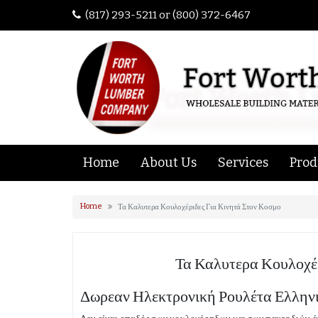
(817) 293-5211 or (800) 372-6467
Home
About Us
Services
Prod
Home
Τα Καλυτερα Κουλοχέριδες Για Κινητά Στον Κοσμο
Τα Καλυτερα Κουλοχέρ
Δωρεαν Ηλεκτρονική Ρουλέτα Ελλην