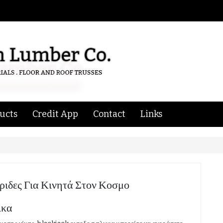
ucts
Credit App
Contact
Links
ιδες Για Κινητά Στον Κοσμο
ικα