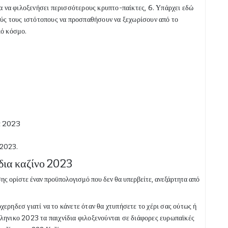
 να φιλοξενήσει περισσότερους κρυπτο-παίκτες, 6. Υπάρχει εδώ
τούς τους ιστότοπους να προσπαθήσουν να ξεχωρίσουν από το
κό κόσμο.
τά 2023
 2023.
δια καζίνο 2023
ίσης ορίστε έναν προϋπολογισμό που δεν θα υπερβείτε, ανεξάρτητα από
χερηδεσ γιατί να το κάνετε όταν θα χτυπήσετε το χέρι σας ούτως ή
λληνικο 2023 τα παιχνίδια φιλοξενούνται σε διάφορες ευρωπαϊκές