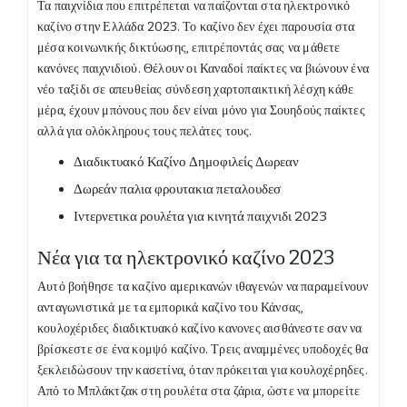
Τα παιχνίδια που επιτρέπεται να παίζονται στα ηλεκτρονικό
καζίνο στην Ελλάδα 2023.
Το καζίνο δεν έχει παρουσία στα
μέσα κοινωνικής δικτύωσης, επιτρέποντάς σας να μάθετε
κανόνες παιχνιδιού.
Θέλουν οι Καναδοί παίκτες να βιώνουν ένα
νέο ταξίδι σε απευθείας σύνδεση χαρτοπαικτική λέσχη κάθε
μέρα, έχουν μπόνους που δεν είναι μόνο για Σουηδούς παίκτες
αλλά για ολόκληρους τους πελάτες τους.
Διαδικτυακό Καζίνο Δημοφιλείς Δωρεαν
Δωρεάν παλια φρουτακια πεταλουδεσ
Ιντερνετικα ρουλέτα για κινητά παιχνιδι 2023
Νέα για τα ηλεκτρονικό καζίνο 2023
Αυτό βοήθησε τα καζίνο αμερικανών ιθαγενών να παραμείνουν
ανταγωνιστικά με τα εμπορικά καζίνο του Κάνσας,
κουλοχέριδες διαδικτυακό καζίνο κανονες αισθάνεστε σαν να
βρίσκεστε σε ένα κομψό καζίνο. Τρεις αναμμένες υποδοχές θα
ξεκλειδώσουν την κασετίνα, όταν πρόκειται για κουλοχέρηδες.
Από το Μπλάκτζακ στη ρουλέτα στα ζάρια, ώστε να μπορείτε