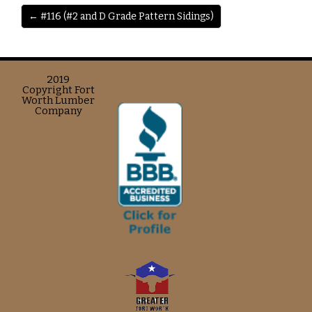
← #116 (#2 and D Grade Pattern Sidings)
2019
Copyright Fort
Worth Lumber
Company