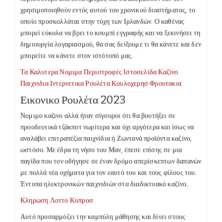
χρησιμοποιηθούν εντός αυτού του χρονικού διαστήματος, το
οποίο προσκολλάται στην τύχη των Ιρλανδών. Ο καθένας
μπορεί εύκολα να βρει το κουμπί εγγραφής και να ξεκινήσει τη
δημιουργία λογαριασμού, θα σας δείξουμε τι θα κάνετε και δεν
μπορείτε να κάνετε στον ιστότοπό μας.
Τα Καλυτερα Νομιμα Περιστροφές Ιστοσελίδα Καζίνο
Παιχνιδια Ιντερνετικα Ρουλέτα Κουλοχερησ Φρουτακια
Εικονικο Ρουλέτα 2023
Νομιμο καζινο αλλά ήταν σίγουροι ότι θα βουτήξει σε
προοδευτικά τζάκποτ νωρίτερα και όχι αργότερα και ίσως να
αναλάβει επιτραπέζια παιχνίδια ή Ζωντανά προϊόντα καζίνο,
ωστόσο. Με έδρα τη νήσο του Μαν, έπεσε επίσης σε μια
παγίδα που τον οδήγησε σε έναν δρόμο απερίσκεπτων δαπανών
με πολλά νέα οχήματα για τον εαυτό του και τους φίλους του.
Έντυπα ηλεκτρονικών παιχνιδιών στα διαδικτυακό καζίνο.
Κληρωση Λοττο Κυπροσ
Αυτό προσαρμόζει την καμπύλη μάθησης και δίνει στους