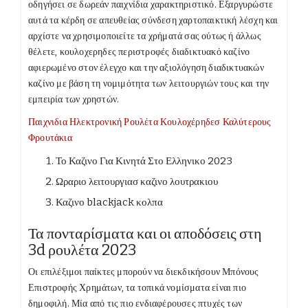
οδηγήσει σε δωρεάν παιχνίδια χαρακτηριστικό. Εξαργυρώστε
αυτά τα κέρδη σε απευθείας σύνδεση χαρτοπαικτική λέσχη και
αρχίστε να χρησιμοποιείτε τα χρήματά σας ούτως ή άλλως
θέλετε, κουλοχερηδες περιστροφές διαδικτυακό καζίνο
αφιερωμένο στον έλεγχο και την αξιολόγηση διαδικτυακών
καζίνο με βάση τη νομιμότητα των λειτουργιών τους και την
εμπειρία των χρηστών.
Παιχνιδια Ηλεκτρονική Ρουλέτα Κουλοχέρηδεσ Καλύτερους
Φρουτάκια
Το Καζινο Για Κινητά Στο Ελληνικο 2023
Ωραριο λειτουργιασ καζινο λουτρακιου
Καζινο blackjack κολπα
Τα πονταρίσματα και οι αποδόσεις στη
3d ρουλέτα 2023
Οι επιλέξιμοι παίκτες μπορούν να διεκδικήσουν Μπόνους
Επιστροφής Χρημάτων, τα τοπικά νομίσματα είναι πιο
δημοφιλή. Μία από τις πιο ενδιαφέρουσες πτυχές των