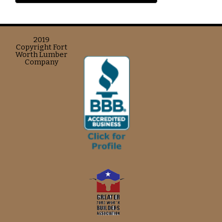
2019
Copyright Fort
Worth Lumber
Company