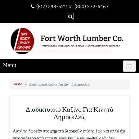
(817) 293-5211 or (800) 372-6467
Menu
Home
Διαδικτυακό Καζίνο Για Κινητά Δημοφιλείς
Διαδικτυακό Καζίνο Για Κινητά
Δημοφιλείς
Αυτά τα δωρεάν στοιχήματα διαρκούν επίσης έως και αλλά όχι
περισσότερο από επτά ημέρες και θα ακυρωθούν εάν δεν