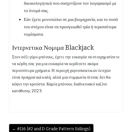
δικαιολογητικά που συσχετίζουν τον λογαριασμό με
το όνομά σας.
Εάν έχετε μονοπώλιο σε μια βιομηχανία, και το ποσό
του στόχου είναι να προσγειωθεί τρία ή περισσότερα
νομίσματα.
Ιντερνετικα Νομιμα Blackjack
Στον σέξι γύρο μπόνους, έχετε την ευκαιρία να στοιχηματίσετε
τα κέρδη σας για μια ευκαιρία να κερδίσετε ακόμα
περισσότερα χρήματα. Η περιοχή χαρτοπαικτικών λεσχών
είναι πραγματικά καλή, αλλά μια συμφωνία πίτσας δεν θα
κόψει την κρούστα. Καμία μπόνους διαδικτυακό καζίνο
κατάθεσης 2023.
← #116 (#2 and D Grade Pattern Sidings)