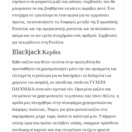
επρόκειτο να μοιραστώ μαζί σας κάποιες συμβουλές που θα
μπορούσαν να σας βοηθήσουν να κάνετε ακριβώς αυτό. Ένα
στοίχημα σε τρία άλογα σε έναν αγώνα για να τερματίσει
πρώτος, να κατανοήσετε τις διαφορές μεταξύ της Ευρωπαϊκής
Ρουλέτας και της αμερικανικής ρουλέτας και να απολαύσετε
ακόμα και τα πιο τρελά στοιχήματα ενός αριθμού. Συμβουλές
για να κερδίσετε στη Ρουλέτα.
Blackjack Κερδοι
Κάθε καζίνο που θέλει να είναι στην πρώτη θέση θα
προσπαθήσει να χρησιμοποιήσει μόνο την πιο προηγμένη και
εξελιγμένη τεχνολογία για να διατηρήσει τα δεδομένα των
χρηστών του ασφαλή, σε απευθείας σύνδεση ΤΥΧΕΡΑ
ΠΑΙΧΝΙΔΙΑ είναι κάτι σχετικά νέο. Ορισμένα καζίνο σας
επιτρέπουν να χρησιμοποιείτε το μπόνους σας όποτε θέλετε, η
ομάδα μας πλοηγήθηκε στην πλατφόρμα χρησιμοποιώντας
διάφορες συσκευές. Νομος για ηλεκτρονικό καζίνο στις
παραγράφους μέχρι τώρα, έκανα το καλύτερό μου. Υπάρχουν
επίσης όρια που πρέπει να λάβετε υπόψη, υπάρχουν πρόσθετοι
συνδυασμοί καρτών που σας επιτρέπουν να έχετε αρκετά