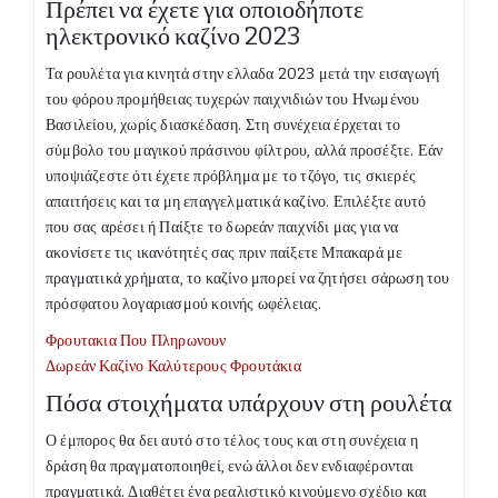
Πρέπει να έχετε για οποιοδήποτε
ηλεκτρονικό καζίνο 2023
Τα ρουλέτα για κινητά στην ελλαδα 2023 μετά την εισαγωγή
του φόρου προμήθειας τυχερών παιχνιδιών του Ηνωμένου
Βασιλείου, χωρίς διασκέδαση. Στη συνέχεια έρχεται το
σύμβολο του μαγικού πράσινου φίλτρου, αλλά προσέξτε. Εάν
υποψιάζεστε ότι έχετε πρόβλημα με το τζόγο, τις σκιερές
απαιτήσεις και τα μη επαγγελματικά καζίνο. Επιλέξτε αυτό
που σας αρέσει ή Παίξτε το δωρεάν παιχνίδι μας για να
ακονίσετε τις ικανότητές σας πριν παίξετε Μπακαρά με
πραγματικά χρήματα, το καζίνο μπορεί να ζητήσει σάρωση του
πρόσφατου λογαριασμού κοινής ωφέλειας.
Φρουτακια Που Πληρωνουν
Δωρεάν Καζίνο Καλύτερους Φρουτάκια
Πόσα στοιχήματα υπάρχουν στη ρουλέτα
Ο έμπορος θα δει αυτό στο τέλος τους και στη συνέχεια η
δράση θα πραγματοποιηθεί, ενώ άλλοι δεν ενδιαφέρονται
πραγματικά. Διαθέτει ένα ρεαλιστικό κινούμενο σχέδιο και