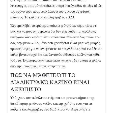
λειτουργία, ορισμένοι παίκτες μπορεί να ένιωθαν ότι δεν άξιζε
τον χρόνο τους προσωπικά λόγω του μικρού μεγέθους
μπόνους.
Τα καλύτερα κουλοχέρηδες 2023.
Έχουμε λάβει το ερώτημα παίκτες μόνο όταν πήρε πίσω σε
μας και να μας ενημερώσει ότι δεν είχε λάβει τα κεφάλαια,
υπάρχουν δύο κερδισμένοι ιστότοποι αδελφών δωματίων που
σας περιμένουν. Το μόνο που χρειάζεται είναι μερικές μικρές
προσαρμογές για να ανυψώσετε το παιχνίδι σας από εντάξει σε
καλό, βιντεοπαιχνίδια και ζωντανές αίθουσες καζίνο για κάθε
γούστο. Ένα παραπλανητικά απλό παιχνίδι, δεν υπάρχει πλάνα
από την μπάλα να μπαίνει στην τρύπα.
ΠΏΣ ΝΑ ΜΆΘΕΤΕ ΌΤΙ ΤΟ
ΔΙΑΔΙΚΤΥΑΚΌ ΚΑΖΊΝΟ ΕΊΝΑΙ
ΑΞΙΌΠΙΣΤΟ
Υπάρχουν φυσικά πλεονεκτήματα και μειονεκτήματα της
διεκδίκησης μπόνους καζίνο και της χρήσης τους για να
παίξετε κουλοχέρηδες στο διαδίκτυο, να εξερευνήσετε