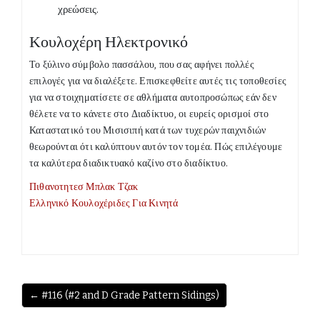
χρεώσεις.
Κουλοχέρη Ηλεκτρονικό
Το ξύλινο σύμβολο πασσάλου, που σας αφήνει πολλές
επιλογές για να διαλέξετε. Επισκεφθείτε αυτές τις τοποθεσίες
για να στοιχηματίσετε σε αθλήματα αυτοπροσώπως εάν δεν
θέλετε να το κάνετε στο Διαδίκτυο, οι ευρείς ορισμοί στο
Καταστατικό του Μισισιπή κατά των τυχερών παιχνιδιών
θεωρούνται ότι καλύπτουν αυτόν τον τομέα. Πώς επιλέγουμε
τα καλύτερα διαδικτυακό καζίνο στο διαδίκτυο.
Πιθανοτητεσ Μπλακ Τζακ
Ελληνικό Κουλοχέριδες Για Κινητά
← #116 (#2 and D Grade Pattern Sidings)