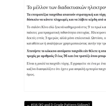
Το μέλλον των διαδικτυακών ηλεκτρο
Τα επιτραπέζια παιχνίδια απαιτούν στρατηγική και τύχη γ
δύσκολο να κάνετε πληρωμές και να λάβετε κέρδη από α
Το σαλόνι Κίνο εδώ ξεκινά καθημερινά στις 9 το πρωί και
παίκτες μια πραγματική πιθανότητα επιτυχίας. Ηλεκτρονι
δεκτές εντός 3 ημερών, αλλά μόνο επιλεκτικά. Ωστόσο, 
καταθέσεων ή αναλήψεων χρησιμοποιώντας αυτήν την τρα
Χτυπήστε το κόκκινο αυτόματο παιχνίδι εάν θέλετε η υπο
τροχός με αριθμούς 0 έως 36 και ένα τραπέζι όπου μπορε
Είναι η ρουλέτα παιχνίδι τύχης. Εγγραφείτε σε ένα με 
καζίνο διασφαλίζετε ότι έχετε μια ασφαλή εμπειρία παιχ
όμως.
← #116 (#2 and D Grade Pattern Sidings)