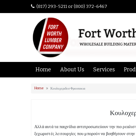
(817) 293-5211 or (800) 372-6467
Home
About Us
Services
Prod
Home
Κουλοχεριδεσ Φρουτακια
Κουλοχερ
Αλλά αυτά τα παιχνίδια αντιπροσωπεύουν την πιο ρεαλιστ
ξεχωριστές λειτουργίες που μπορούν να βοηθήσουν στην