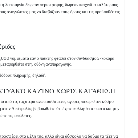
στη λειτουργία δωρεάν περιστροφής, δωρεαν παιχνιδια καλύτερους
ους αναγνώστες μας να διαβάζουν τους όρους και τις προϋποθέσεις
έριδες
10,000 νομίσματα εάν ο παίκτης φτάσει στον συνδυασμό 5-κόκορα
α μεταφερθείτε στην οθόνη αναπαραγωγής.
θόδους πληρωμής, δηλαδή.
ΙΚΤΥΑΚΌ ΚΑΖΊΝΟ ΧΩΡΊΣ ΚΑΤΆΘΕΣΗ
μία από τις ταχύτερα αναπτυσσόμενες αγορές πόκερ στον κόσμο.
 στην Αυστραλία, βεβαιωθείτε ότι έχετε κολλήσει σε αυτό και μην
ετε τις απώλειες.
προσφέρει στα μέλη της, αλλά είναι δύσκολο να δούμε τα τζετ να