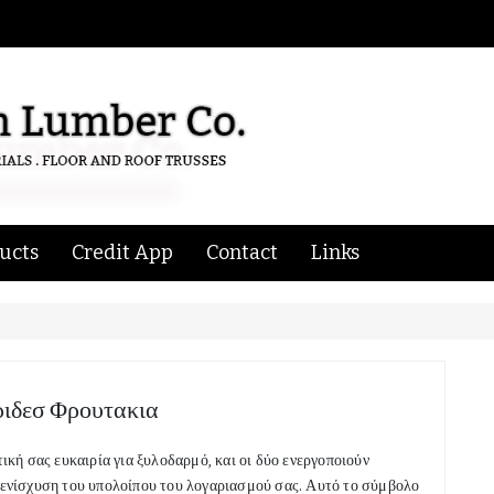
ucts
Credit App
Contact
Links
ιδεσ Φρουτακια
ική σας ευκαιρία για ξυλοδαρμό, και οι δύο ενεργοποιούν
 ενίσχυση του υπολοίπου του λογαριασμού σας. Αυτό το σύμβολο