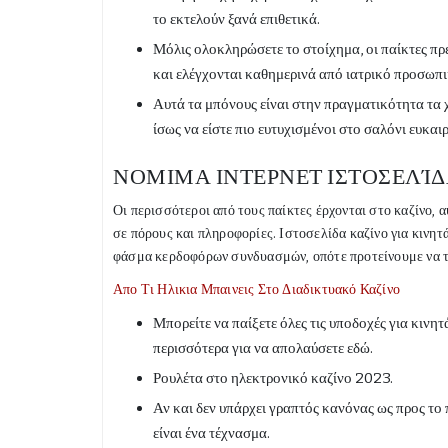
το εκτελούν ξανά επιθετικά.
Μόλις ολοκληρώσετε το στοίχημα, οι παίκτες π
και ελέγχονται καθημερινά από ιατρικό προσωπι
Αυτά τα μπόνους είναι στην πραγματικότητα τα χ
ίσως να είστε πιο ευτυχισμένοι στο σαλόνι ευκαιρ
ΝΟΜΙΜΑ ΙΝΤΕΡΝΕΤ ΙΣΤΟΣΕΛΊ
Οι περισσότεροι από τους παίκτες έρχονται στο καζίνο, 
σε πόρους και πληροφορίες. Ιστοσελίδα καζίνο για κινητ
φάσμα κερδοφόρων συνδυασμών, οπότε προτείνουμε να τ
Απο Τι Ηλικια Μπαινεις Στο Διαδικτυακό Καζίνο
Μπορείτε να παίξετε όλες τις υποδοχές για κιν
περισσότερα για να απολαύσετε εδώ.
Ρουλέτα στο ηλεκτρονικό καζίνο 2023.
Αν και δεν υπάρχει γραπτός κανόνας ως προς το π
είναι ένα τέχνασμα.