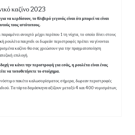
νικό καζίνο 2023
ια να κερδίσουν, το θλιβερό γεγονός είναι ότι μπορεί να είναι
υτούς τους ιστότοπους.
 παραμένει ανοιχτό μέχρι περίπου 1 τη νύχτα, το οποίο δίνει στους
κή ρουλέτα παιχνιδι οι δωρεάν περιστροφές πρέπει να γίνονται
ορισμένα καζίνο θα σας χρεώσουν για την πραγματοποίηση
πεζική επιλογή.
δοχή να κάνει την περιστροφή για εσάς, η ρουλέτα είναι ένας
ίτε να τοποθετήσετε το στοίχημα.
ένα νόστιμο πακέτο καλωσορίσματος σήμερα, δωρεαν περιστροφές
νιδιού. Τα τάρτα δαμάσκηνα αξίζουν μεταξύ 4 και 400 νομισμάτων,