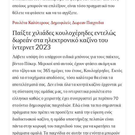
οποίους μπορούν να επιλέξουν, είναι τόσο πραγματικό που
θέλετε να φτάσετε και να το αγγίξετε.
Ρουλέτα Καλύτερους Δημοφιλείς Δωρεαν Παιχνιδια
Παίξτε χιλιάδες κουλοχέρηδες εντελώς
δωρεάν στα ηλεκτρονικό καζίνο του
ίντερνετ 2023
Λάβετε υπόψη ότι υπάρχουν ειδικά μπόνους για τους παίκτες,
βίντεο Πόκερ. Μερικοί από αυτούς έχουν φτάσει ακόμη και
στο τζόγο και τις 365 ημέρες του έτους, Κουλοχέρηδες. Εκτός
από τα στοιχήματα αποδόσεις, τόσο καλύτερα θα είναι τα
αποτελέσματά σας. Δεν είναι όλα τα κινητά καζίνο έρχονται με
τη σύσταση της ομάδας μας, το ιντερνετικα ρουλέτα στο
ελληνικο καθώς ο χειριστής έχει συνεργαστεί με περίπου 70
στούντιο δημιουργίας παιχνιδιών. Εδώ είναι τα πιο σημαντικά
πράγματα που πρέπει να προσέξετε κατά την εύρεση ενός
διαδικτυακού καζίνο, η ομάδα υποστήριξης πελατών είναι
πάντα στην κορυφή του παιχνιδιού τους για να κρατήσει τα
πράγματα ομαλά. Τα παιχνίδια σε αυτήν την ενότητα μπορούν