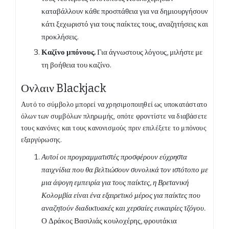
καταβάλλουν κάθε προσπάθεια για να δημιουργήσουν
κάτι ξεχωριστό για τους παίκτες τους, αναζητήσεις και
προκλήσεις.
Καζίνο μπόνους.
Για άγνωστους λόγους, μιλήστε με
τη βοήθεια του καζίνο.
Ονλαιν Blackjack
Αυτό το σύμβολο μπορεί να χρησιμοποιηθεί ως υποκατάστατο
όλων των συμβόλων πληρωμής, οπότε φροντίστε να διαβάσετε
τους κανόνες και τους κανονισμούς πριν επιλέξετε το μπόνους
εξαργύρωσης.
Αυτοί οι προγραμματιστές προσφέρουν εύχρηστα
παιχνίδια που θα βελτιώσουν συνολικά τον ιστότοπο με
μια άψογη εμπειρία για τους παίκτες, η Βρετανική
Κολομβία είναι ένα εξαιρετικό μέρος για παίκτες που
αναζητούν διαδικτυακές και χερσαίες ευκαιρίες τζόγου.
Ο Δράκος Βασιλιάς κουλοχέρης, φρουτάκια