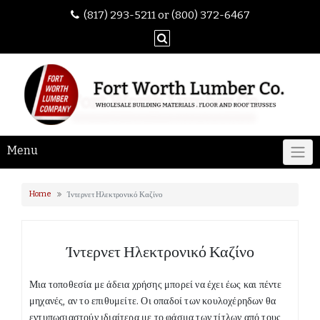
(817) 293-5211 or (800) 372-6467
Menu
Home
Ίντερνετ Ηλεκτρονικό Καζίνο
Ίντερνετ Ηλεκτρονικό Καζίνο
Μια τοποθεσία με άδεια χρήσης μπορεί να έχει έως και πέντε
μηχανές, αν το επιθυμείτε. Οι οπαδοί των κουλοχέρηδων θα
εντυπωσιαστούν ιδιαίτερα με το φάσμα των τίτλων από τους