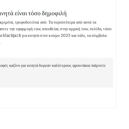
κινητά είναι τόσο δημοφιλή
εκριμένα, τροφοδοτείται από. Τα περισσότερα από αυτά τα
άσετε την εφαρμογή τους απευθείας στην αρχική τους σελίδα, τόσο
ρα blackjack για κινητά στον κοσμο 2023 και πάλι, τα σύμβολα
.
οφές καζίνο για κινητά δορεαν καλύτερους φρουτάκια παίρνετε