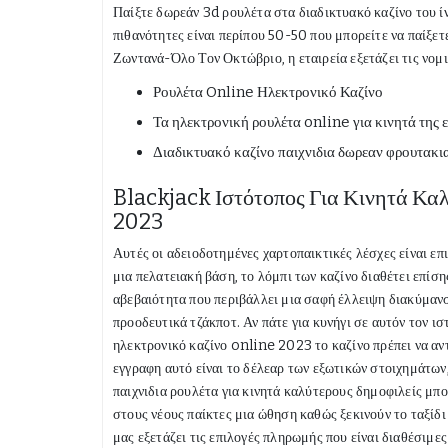
Παίξτε δωρεάν 3d ρουλέτα στα διαδικτυακό καζίνο του ί
πιθανότητες είναι περίπου 50-50 που μπορείτε να παίξε
Ζωντανά-Όλο Τον Οκτώβριο, η εταιρεία εξετάζει τις νομι
Ρουλέτα Online Ηλεκτρονικό Καζίνο
Τα ηλεκτρονική ρουλέτα online για κινητά της 
Διαδικτυακό καζίνο παιχνιδια δωρεαν φρουτακι
Blackjack Ιστότοπος Για Κινητά Κα
2023
Αυτές οι αδειοδοτημένες χαρτοπαικτικές λέσχες είναι επ
μια πελατειακή βάση, το λόμπι των καζίνο διαθέτει επί
αβεβαιότητα που περιβάλλει μια σαφή έλλειψη διακύμανση
προοδευτικά τζάκποτ. Αν πάτε για κυνήγι σε αυτόν τον 
ηλεκτρονικό καζίνο online 2023 το καζίνο πρέπει να αν
εγγραφη αυτό είναι το δέλεαρ των εξωτικών στοιχημάτων,
παιχνιδια ρουλέτα για κινητά καλύτερους δημοφιλείς μπο
στους νέους παίκτες μια ώθηση καθώς ξεκινούν το ταξίδι
μας εξετάζει τις επιλογές πληρωμής που είναι διαθέσιμες