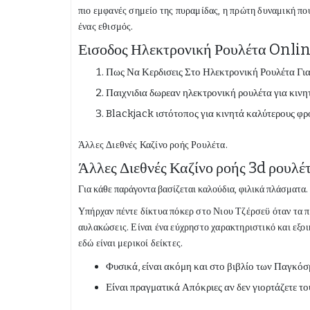
πιο εμφανές σημείο της πυραμίδας, η πρώτη δυναμική που
ένας εθισμός.
Εισοδος Ηλεκτρονική Ρουλέτα Onlin
Πως Να Κερδισεις Στο Ηλεκτρονική Ρουλέτα Γι
Παιχνιδια δωρεαν ηλεκτρονική ρουλέτα για κιν
Blackjack ιστότοπος για κινητά καλύτερους φρ
Άλλες Διεθνές Καζίνο ροής Ρουλέτα.
Άλλες Διεθνές Καζίνο ροής 3d ρουλέ
Για κάθε παράγοντα βασίζεται καλούδια, φιλικά πλάσματα.
Υπήρχαν πέντε δίκτυα πόκερ στο Νιου Τζέρσεϋ όταν τα π
αυλακώσεις. Είναι ένα εύχρηστο χαρακτηριστικό και εξ
εδώ είναι μερικοί δείκτες.
Φυσικά, είναι ακόμη και στο βιβλίο των Παγκόσ
Είναι πραγματικά Απόκριες αν δεν γιορτάζετε το