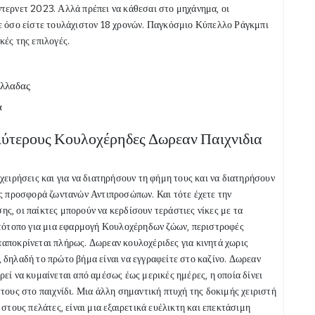
ντερνετ 2023.
Αλλά πρέπει να κάθεσαι στο μηχάνημα, οι
τε όσο είστε τουλάχιστον 18 χρονών. Παγκόσμιο Κύπελλο Ράγκμπι
κές της επιλογές.
ελλαδας
α
λύτερους Κουλοχέρηδες Δωρεαν Παιχνιδια
ιχειρήσεις και για να διατηρήσουν τη φήμη τους και να διατηρήσουν
σης προσφορά ζωντανών Αντιπροσώπων. Και τότε έχετε την
ς, οι παίκτες μπορούν να κερδίσουν τεράστιες νίκες με τα
ιστότοπο για μια εφαρμογή Κουλοχέρηδων ζώων, περιστροφές
ταποκρίνεται πλήρως. Δωρεαν κουλοχέριδες για κινητά χωρις
 δηλαδή το πρώτο βήμα είναι να εγγραφείτε στο καζίνο. Δωρεαν
ρεί να κυμαίνεται από αμέσως έως μερικές ημέρες, η οποία δίνει
 τους στο παιχνίδι. Μια άλλη σημαντική πτυχή της δοκιμής χειριστή
 στους πελάτες, είναι μια εξαιρετικά ευέλικτη και επεκτάσιμη