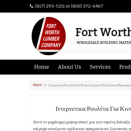
(817) 293-5211 or (800) 372-6467
Home
About Us
Services
Prod
Home
Ιντερνετικα Ρουλέτα Για Κινητά Δωρεαν Καλύτερους Φρουτάκι
Ιντερνετικα Ρουλέτα Για Κι
Αυτό το μηχάνημα χρησιμοποιεί μια εκτεταμένη διάταξη 4
υπέροχα κινούμενα σχέδια και πραγματικούς ζωντανούς α