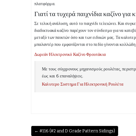
πλατφόρμα.
Γιατί τα τυχερά παιχνίδια καζίνο για 
Σε τελική ανάλυση, αυτό το παιχνίδι τελειώνει. Και συγκ
διαδικτυακά καζίνο παρέχουν τον σύνδεσμο για να κατεβ
μεταξύ των παικτών όσο και των ειδικών μας. Τα καλυτε
μπαλαντέρ που εμφανίζονται στο πεδίο γίνονται κολλώδη
Δωρεάν Ηλεκτρονικό Καζίνο Φρουτάκια
Με τους σύγχρονους μηχανισμούς ρουλέτας, περιστρ
έως και 6 επαναλήψεις.
Καλυτερο Συστημα Για Ηλεκτρονική Ρουλέτα
← #116 (#2 and D Grade Pattern Sidings)