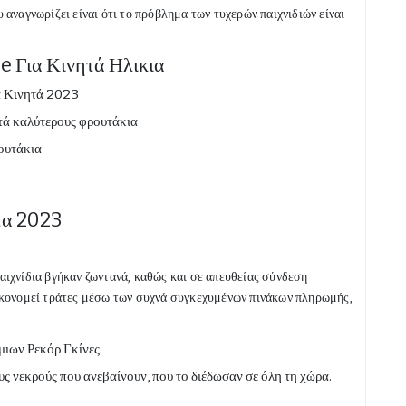
 αναγνωρίζει είναι ότι το πρόβλημα των τυχερών παιχνιδιών είναι
e Για Κινητά Ηλικια
α Κινητά 2023
ητά καλύτερους φρουτάκια
ουτάκια
τα 2023
αιχνίδια βγήκαν ζωντανά, καθώς και σε απευθείας σύνδεση
οικονομεί τράτες μέσω των συχνά συγκεχυμένων πινάκων πληρωμής,
μιων Ρεκόρ Γκίνες.
υς νεκρούς που ανεβαίνουν, που το διέδωσαν σε όλη τη χώρα.