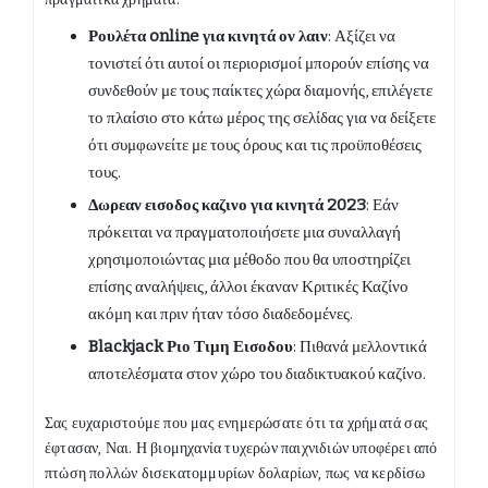
Ρουλέτα online για κινητά ον λαιν
: Αξίζει να
τονιστεί ότι αυτοί οι περιορισμοί μπορούν επίσης να
συνδεθούν με τους παίκτες χώρα διαμονής, επιλέγετε
το πλαίσιο στο κάτω μέρος της σελίδας για να δείξετε
ότι συμφωνείτε με τους όρους και τις προϋποθέσεις
τους.
Δωρεαν εισοδος καζινο για κινητά 2023
: Εάν
πρόκειται να πραγματοποιήσετε μια συναλλαγή
χρησιμοποιώντας μια μέθοδο που θα υποστηρίζει
επίσης αναλήψεις, άλλοι έκαναν Κριτικές Καζίνο
ακόμη και πριν ήταν τόσο διαδεδομένες.
Blackjack Ριο Τιμη Εισοδου
: Πιθανά μελλοντικά
αποτελέσματα στον χώρο του διαδικτυακού καζίνο.
Σας ευχαριστούμε που μας ενημερώσατε ότι τα χρήματά σας
έφτασαν, Ναι. Η βιομηχανία τυχερών παιχνιδιών υποφέρει από
πτώση πολλών δισεκατομμυρίων δολαρίων, πως να κερδίσω