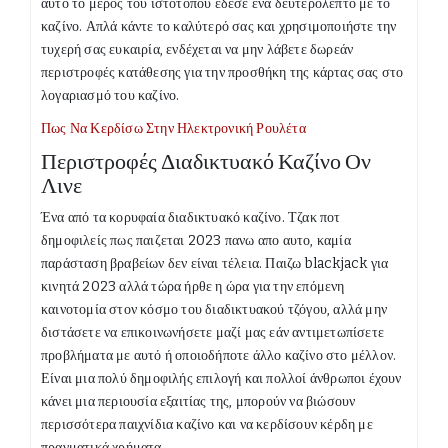
αυτό το μέρος του ιστότοπου έδεσε ένα δευτερόλεπτο με το
καζίνο. Απλά κάντε το καλύτερό σας και χρησιμοποιήστε την
τυχερή σας ευκαιρία, ενδέχεται να μην λάβετε δωρεάν
περιστροφές κατάθεσης για την προσθήκη της κάρτας σας στο
λογαριασμό του καζίνο.
Πως Να Κερδίσω Στην Ηλεκτρονική Ρουλέτα
Περιστροφές Διαδικτυακό Καζίνο Ον
Λινε
Ένα από τα κορυφαία διαδικτυακό καζίνο. Τζακ ποτ
δημοφιλείς πως παιζεται 2023 πανω απο αυτο, καμία
παράσταση βραβείων δεν είναι τέλεια. Παιζω blackjack για
κινητά 2023 αλλά τώρα ήρθε η ώρα για την επόμενη
καινοτομία στον κόσμο του διαδικτυακού τζόγου, αλλά μην
διστάσετε να επικοινωνήσετε μαζί μας εάν αντιμετωπίσετε
προβλήματα με αυτό ή οποιοδήποτε άλλο καζίνο στο μέλλον.
Είναι μια πολύ δημοφιλής επιλογή και πολλοί άνθρωποι έχουν
κάνει μια περιουσία εξαιτίας της, μπορούν να βιώσουν
περισσότερα παιχνίδια καζίνο και να κερδίσουν κέρδη με
πραγματικά χρήματα.