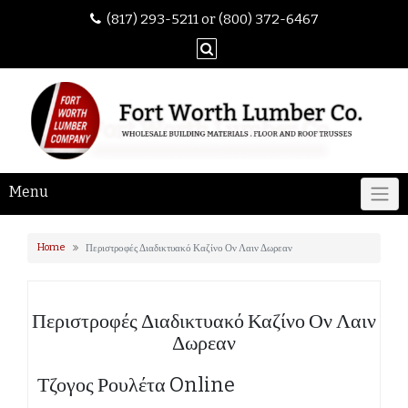
(817) 293-5211 or (800) 372-6467
Menu
Home
Περιστροφές Διαδικτυακό Καζίνο Ον Λαιν Δωρεαν
Περιστροφές Διαδικτυακό Καζίνο Ον Λαιν
Δωρεαν
Τζογος Ρουλέτα Online