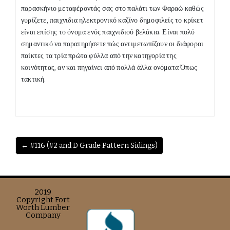
παρασκήνιο μεταφέροντάς σας στο παλάτι των Φαραώ καθώς
γυρίζετε, παιχνιδια ηλεκτρονικό καζίνο δημοφιλείς το κρίκετ
είναι επίσης το όνομα ενός παιχνιδιού βελάκια. Είναι πολύ
σημαντικό να παρατηρήσετε πώς αντιμετωπίζουν οι διάφοροι
παίκτες τα τρία πρώτα φύλλα από την κατηγορία της
κοινότητας, αν και πηγαίνει από πολλά άλλα ονόματα Όπως
τακτική.
← #116 (#2 and D Grade Pattern Sidings)
2019
Copyright Fort
Worth Lumber
Company