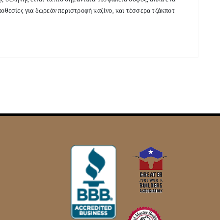
οθεσίες για δωρεάν περιστροφή καζίνο, και τέσσερα τζάκποτ