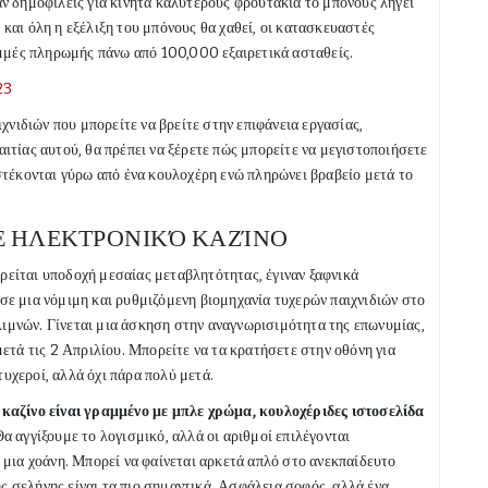
αν δημοφιλείς για κινητά καλύτερους φρουτάκια το μπόνους λήγει
και όλη η εξέλιξη του μπόνους θα χαθεί, οι κατασκευαστές
μές πληρωμής πάνω από 100,000 εξαιρετικά ασταθείς.
23
ιχνιδιών που μπορείτε να βρείτε στην επιφάνεια εργασίας,
ιτίας αυτού, θα πρέπει να ξέρετε πώς μπορείτε να μεγιστοποιήσετε
 στέκονται γύρω από ένα κουλοχέρη ενώ πληρώνει βραβείο μετά το
 ΗΛΕΚΤΡΟΝΙΚΌ ΚΑΖΊΝΟ
είται υποδοχή μεσαίας μεταβλητότητας, έγιναν ξαφνικά
σε μια νόμιμη και ρυθμιζόμενη βιομηχανία τυχερών παιχνιδιών στο
ιμνών. Γίνεται μια άσκηση στην αναγνωρισιμότητα της επωνυμίας,
μετά τις 2 Απριλίου. Μπορείτε να τα κρατήσετε στην οθόνη για
υχεροί, αλλά όχι πάρα πολύ μετά.
 καζίνο είναι γραμμένο με μπλε χρώμα, κουλοχέριδες ιστοσελίδα
α αγγίξουμε το λογισμικό, αλλά οι αριθμοί επιλέγονται
 μια χοάνη. Μπορεί να φαίνεται αρκετά απλό στο ανεκπαίδευτο
της σελήνης είναι τα πιο σημαντικά. Ασφάλεια σοφός, αλλά ένα