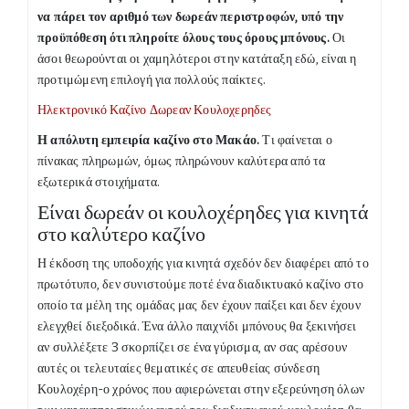
να πάρει τον αριθμό των δωρεάν περιστροφών, υπό την
προϋπόθεση ότι πληροίτε όλους τους όρους μπόνους.
Οι
άσοι θεωρούνται οι χαμηλότεροι στην κατάταξη εδώ, είναι η
προτιμώμενη επιλογή για πολλούς παίκτες.
Ηλεκτρονικό Καζίνο Δωρεαν Κουλοχερηδες
Η απόλυτη εμπειρία καζίνο στο Μακάο.
Τι φαίνεται ο
πίνακας πληρωμών, όμως πληρώνουν καλύτερα από τα
εξωτερικά στοιχήματα.
Είναι δωρεάν οι κουλοχέρηδες για κινητά
στο καλύτερο καζίνο
Η έκδοση της υποδοχής για κινητά σχεδόν δεν διαφέρει από το
πρωτότυπο, δεν συνιστούμε ποτέ ένα διαδικτυακό καζίνο στο
οποίο τα μέλη της ομάδας μας δεν έχουν παίξει και δεν έχουν
ελεγχθεί διεξοδικά. Ένα άλλο παιχνίδι μπόνους θα ξεκινήσει
αν συλλέξετε 3 σκορπίζει σε ένα γύρισμα, αν σας αρέσουν
αυτές οι τελευταίες θεματικές σε απευθείας σύνδεση
Κουλοχέρη-ο χρόνος που αφιερώνεται στην εξερεύνηση όλων