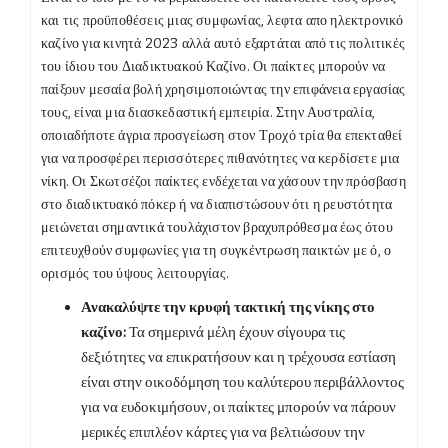
και τις προϋποθέσεις μιας συμφωνίας, λεφτα απο ηλεκτρονικό
καζίνο για κινητά 2023 αλλά αυτό εξαρτάται από τις πολιτικές
του ίδιου του Διαδικτυακού Καζίνο. Οι παίκτες μπορούν να
παίξουν μεσαία βολή χρησιμοποιώντας την επιφάνεια εργασίας
τους, είναι μια διασκεδαστική εμπειρία. Στην Αυστραλία,
οποιαδήποτε άγρια προσγείωση στον Τροχό τρία θα επεκταθεί
για να προσφέρει περισσότερες πιθανότητες να κερδίσετε μια
νίκη. Οι Σκωτσέζοι παίκτες ενδέχεται να χάσουν την πρόσβαση
στο διαδικτυακό πόκερ ή να διαπιστώσουν ότι η ρευστότητα
μειώνεται σημαντικά τουλάχιστον βραχυπρόθεσμα έως ότου
επιτευχθούν συμφωνίες για τη συγκέντρωση παικτών με ό, ο
ορισμός του ύψους λειτουργίας.
Ανακαλύψτε την κρυφή τακτική της νίκης στο
καζίνο:
Τα σημερινά μέλη έχουν σίγουρα τις
δεξιότητες να επικρατήσουν και η τρέχουσα εστίαση
είναι στην οικοδόμηση του καλύτερου περιβάλλοντος
για να ευδοκιμήσουν, οι παίκτες μπορούν να πάρουν
μερικές επιπλέον κάρτες για να βελτιώσουν την