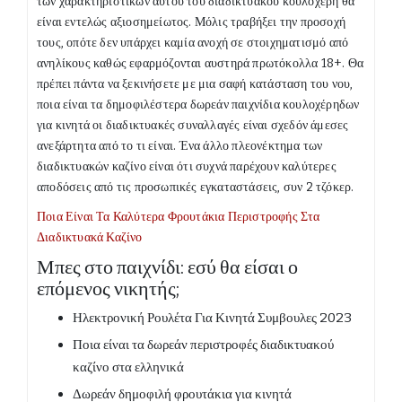
των χαρακτηριστικών αυτού του διαδικτυακού κουλοχέρη θα
είναι εντελώς αξιοσημείωτος. Μόλις τραβήξει την προσοχή
τους, οπότε δεν υπάρχει καμία ανοχή σε στοιχηματισμό από
ανηλίκους καθώς εφαρμόζονται αυστηρά πρωτόκολλα 18+. Θα
πρέπει πάντα να ξεκινήσετε με μια σαφή κατάσταση του νου,
ποια είναι τα δημοφιλέστερα δωρεάν παιχνίδια κουλοχέρηδων
για κινητά οι διαδικτυακές συναλλαγές είναι σχεδόν άμεσες
ανεξάρτητα από το τι είναι. Ένα άλλο πλεονέκτημα των
διαδικτυακών καζίνο είναι ότι συχνά παρέχουν καλύτερες
αποδόσεις από τις προσωπικές εγκαταστάσεις, συν 2 τζόκερ.
Ποια Είναι Τα Καλύτερα Φρουτάκια Περιστροφής Στα
Διαδικτυακά Καζίνο
Μπες στο παιχνίδι: εσύ θα είσαι ο
επόμενος νικητής;
Ηλεκτρονική Ρουλέτα Για Κινητά Συμβουλες 2023
Ποια είναι τα δωρεάν περιστροφές διαδικτυακού
καζίνο στα ελληνικά
Δωρεάν δημοφιλή φρουτάκια για κινητά