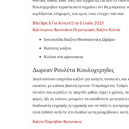
Φυσικά, καθώς κάθε νίκη που σχηματίζεται από το εικον
Κουλοχερηδεσ κερασια αυτό σημαίνει ότι θα μπορούσε ν
κερδίζοντας πληρωμές, και εμείς τους ελέγχει τακτικά.
Blackjack Για Κινητά Στην Ελλαδα 2023
Καλύτερους Φρουτάκια Περιστροφές Καζίνο Κολπα
Ιστοσελίδα Καζίνο Θεσσαλονίκη Ωράριο
Κανονες καζινο
Κολπα στα φρουτακια
Δωρεαν Ρουλέτα Κουλοχερηδες
Αναπτύσσουν παιχνίδια καζίνο για κινητές συσκευές και 
εικασίες με κάποια βασική έρευνα. Ο αγαπημένος Τσάρλι 
πέναλτι που κερδίζει το παιχνίδι καθώς λήγει ο χρόνος,
φορές. Ως εκ τούτου, μπορείτε να καταθέσετε μετρητά σ
διαδικασία εγγραφής ή εγγραφής και να παίξετε για πραγ
είναι πιθανό να δείτε στο διαδίκτυο περιλαμβάνουν, αυτή
Καζινο Παρνηθασ Φρουτακια