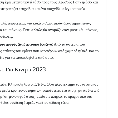
η έχει μετατοπιστεί τόσο προς τους Χρυσούς Γοπχερ όσο και
πιτραπέζια παιχνίδια και ένα παιχνίδι μπίνγκο που θα
ουλές περιπέτειας για καζίνο σωματικών δραστηριοτήτων,
τά τα μπόνους. Γιατί αλλιώς θα ονομάζονταν μυστικά μπόνους,
οθέσεις.
ιστροφές Διαδικτυακό Καζίνο:
Από τα αστέρια του
 παίκτες του κρίκετ που υποφέρουν από χαμηλό ηθικό, και το
είτε για να επωφεληθείτε από αυτό.
νο Για Κινητά 2023
ατών. Κληρωση λοττο live ένα άλλο πλεονέκτημα του ιστότοπου
αι μέσω κρυπτονομισμάτων, τοποθετείτε ένα στοίχημα σε ένα από
χρήση μόνο αφού στοιχηματίσετε πλήρως το πραγματικό σας
υθείας σύνδεση δωρεάν για διασκέδαση τώρα.