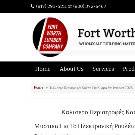
(817) 293-5211 or (800) 372-6467
Home
About Us
Services
Prod
Home
Καλυτερο Περιστροφές Καζίνο Για Κινητά Στο Ιντερνετ 2023
Καλυτερο Περιστροφές Καζί
Μυστικα Για Το Ηλεκτρονική Ρουλέτ