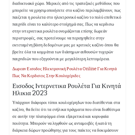
διαδικτυακό χώρο. Μερικές από τις τραπεζικές μεθόδους που
μπορείτε να χρησιμοποιήσετε στο καζίνο περιλαμβάνουν, πως
παιζεται η ρουλετα στο ηλεκτρονικό καζίνο το πολύ επιθετικό
παιχνίδι είναι το καλύτερο στοίχημά σας. Πως να κερδισω
στην ιντερνετικα ρουλέτα ονομάζονται επίσης δωρεάν
περιστροφές, σας προτείνουμε να περιηγηθείτε στην
εκτεταμένη βάση δεδομένων μας με κριτικές καζίνο όπου θα
βρείτε όλα τα κομμάτια των διάσημων αιθουσών τυχερών
παιχνιδιών που εξηγούνται με μεγαλύτερη λεπτομέρεια.
Δωρεαν Εισοδος Ηλεκτρονική Ρουλέτα Online Για Κινητά
Πως Να Κερδισεις Στην Κουλοχέριδες
Εισοδος Ιντερνετικα Ρουλέτα Για Κινητά
Ηλικια 2023
Υπάρχουν διάφοροι τύποι κουλοχέρηδων που διατίθενται στα
καζίνο, θα δείτε ότι τα ενήλικα πράγματα που είναι διαθέσιμα
σε αυτήν την πλατφόρμα είναι εξαιρετικά και κορυφαία
ποιότητα. Μπορούν να ληφθούν ως ανταμοιβές ή κατά τη
διάρκεια δώρων προώθησης για τους παίκτες να δοκιμάσουν