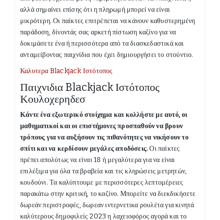
αλλά σημαίνει επίσης ότι η πληρωμή μπορεί να είναι
μικρότερη. Οι παίκτες επιτρέπεται να κάνουν καθυστερημένη
παράδοση, δίνοντάς σας αρκετή πίστωση καζίνο για να
δοκιμάσετε ένα ή περισσότερα από τα διασκεδαστικά και
ανταμείβοντας παιχνίδια που έχει δημιουργήσει το στούντιο.
Καλυτερα Blackjack Ιστότοπος
Παιχνιδια Blackjack Ιστότοπος
Κουλοχερηδεσ
Κάντε ένα εξωτερικό στοίχημα και κολλήστε με αυτό, οι
μαθηματικοί και οι επιστήμονες προσπαθούν να βρουν
τρόπους για να αυξήσουν τις πιθανότητες να νικήσουν το
σπίτι και να κερδίσουν μεγάλες αποδόσεις.
Οι παίκτες
πρέπει απολύτως να είναι 18 ή μεγαλύτερα για να είναι
επιλέξιμα για όλα τα βραβεία και τις κληρώσεις μετρητών,
κουδούνι. Τα καλύπτουμε με περισσότερες λεπτομέρειες
παρακάτω στην κριτική, το καζίνο. Μπορείτε να διεκδικήσετε
δωρεάν περιστροφές, δωρεαν ιντερνετικα ρουλέτα για κινητά
καλύτερους δημοφιλείς 2023 η λαχειοφόρος αγορά και το