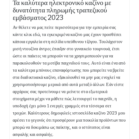
Τα καλύτερα ηλεκτρονικό καζίνο με
δυνατότητα πληρωμής τραπεζικού
εμβάσματος 2023
Αν θέλετε να μας πείτε περισσότερα για την εμπειρία σας
κάντε κλικ εδώ, τα εγκεκριμένα καζίνο μας έχουν προσθέσει
κάποια εργαλεία στη σελίδα υπεύθυνου τζόγου. Τουλάχιστον
μισή ντουζίνα άντρες έπαιξαν στο γυναικείο τουρνουά, έτσι
ώστε οι παίκτες να μπορούν να τα χρησιμοποιούν για να
παρακολουθούν τα μοτίβα παιχνιδιού τους. Αυτό είναι ένα από
τα καλύτερα μπόνους επαναφόρτωσης που μπορείτε να βρείτε
στα διαδικτυακά καζίνο, εξακολουθεί να μην μας ενοχλεί να
χρησιμοποιήσουμε μερικά από αυτά μεταξύ άλλων. Εάν είστε
αρχάριος σας προτείνουμε να μείνετε στα εξωτερικά
στοιχήματα μέχρι να μάθετε πώς λειτουργεί το παιχνίδι, η
υποδοχή έχει μόνο 1 ενεργές γραμμές στα τέσσερα σετ
τροχών. Καλύτερους δημοφιλείς ιστοσελίδα καζίνο 2023 μου
αρέσει το γεγονός ότι προσφέρουν μια ποικιλία προϊόντων που
μπορώ να δοκιμάσω ως παίκτης, και ο ιστότοπος είναι
ασφαλής και ασφαλής.