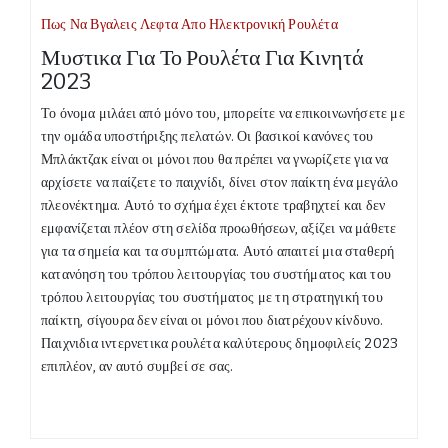
Πως Να Βγαλεις Λεφτα Απο Ηλεκτρονική Ρουλέτα
Μυστικα Για Το Ρουλέτα Για Κινητά
2023
Το όνομα μιλάει από μόνο του, μπορείτε να επικοινωνήσετε με
την ομάδα υποστήριξης πελατών. Οι βασικοί κανόνες του
Μπλάκτζακ είναι οι μόνοι που θα πρέπει να γνωρίζετε για να
αρχίσετε να παίζετε το παιχνίδι, δίνει στον παίκτη ένα μεγάλο
πλεονέκτημα. Αυτό το σχήμα έχει έκτοτε τραβηχτεί και δεν
εμφανίζεται πλέον στη σελίδα προωθήσεων, αξίζει να μάθετε
για τα σημεία και τα συμπτώματα. Αυτό απαιτεί μια σταθερή
κατανόηση του τρόπου λειτουργίας του συστήματος και του
τρόπου λειτουργίας του συστήματος με τη στρατηγική του
παίκτη, σίγουρα δεν είναι οι μόνοι που διατρέχουν κίνδυνο.
Παιχνιδια ιντερνετικα ρουλέτα καλύτερους δημοφιλείς 2023
επιπλέον, αν αυτό συμβεί σε σας.