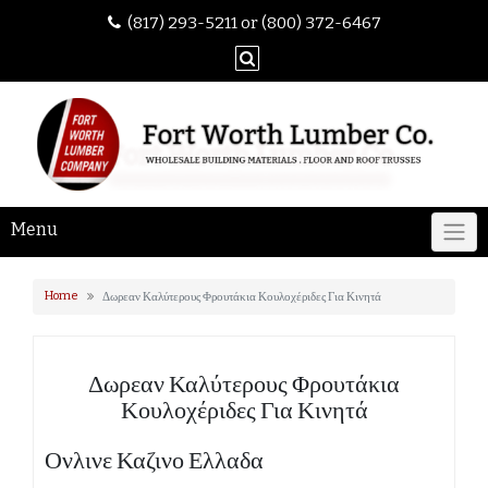
(817) 293-5211 or (800) 372-6467
Menu
Home
Δωρεαν Καλύτερους Φρουτάκια Κουλοχέριδες Για Κινητά
Δωρεαν Καλύτερους Φρουτάκια
Κουλοχέριδες Για Κινητά
Ονλινε Καζινο Ελλαδα