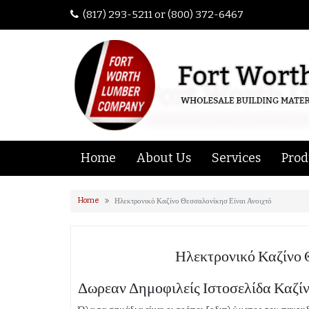
(817) 293-5211 or (800) 372-6467
Home
About Us
Services
Prod
Home
Ηλεκτρονικό Καζίνο Θεσσαλονίκησ Είναι Ανοιχτό
Ηλεκτρονικό Καζίνο 
Δωρεαν Δημοφιλείς Ιστοσελίδα Καζί