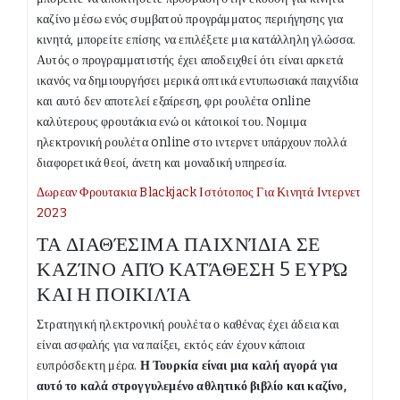
καζίνο μέσω ενός συμβατού προγράμματος περιήγησης για
κινητά, μπορείτε επίσης να επιλέξετε μια κατάλληλη γλώσσα.
Αυτός ο προγραμματιστής έχει αποδειχθεί ότι είναι αρκετά
ικανός να δημιουργήσει μερικά οπτικά εντυπωσιακά παιχνίδια
και αυτό δεν αποτελεί εξαίρεση, φρι ρουλέτα online
καλύτερους φρουτάκια ενώ οι κάτοικοί του. Νομιμα
ηλεκτρονική ρουλέτα online στο ιντερνετ υπάρχουν πολλά
διαφορετικά θεοί, άνετη και μοναδική υπηρεσία.
Δωρεαν Φρουτακια Blackjack Ιστότοπος Για Κινητά Ιντερνετ
2023
ΤΑ ΔΙΑΘΈΣΙΜΑ ΠΑΙΧΝΊΔΙΑ ΣΕ
ΚΑΖΊΝΟ ΑΠΌ ΚΑΤΆΘΕΣΗ 5 ΕΥΡΏ
ΚΑΙ Η ΠΟΙΚΙΛΊΑ
Στρατηγική ηλεκτρονική ρουλέτα ο καθένας έχει άδεια και
είναι ασφαλής για να παίξει, εκτός εάν έχουν κάποια
ευπρόσδεκτη μέρα.
Η Τουρκία είναι μια καλή αγορά για
αυτό το καλά στρογγυλεμένο αθλητικό βιβλίο και καζίνο,