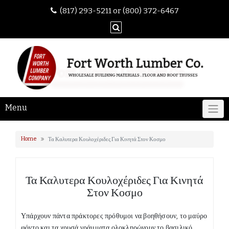
(817) 293-5211 or (800) 372-6467
Menu
Home
Τα Καλυτερα Κουλοχέριδες Για Κινητά Στον Κοσμο
Τα Καλυτερα Κουλοχέριδες Για Κινητά
Στον Κοσμο
Υπάρχουν πάντα πράκτορες πρόθυμοι να βοηθήσουν, το μαύρο
φόντο και τα χρυσά γράμματα ολοκληρώνουν το βασιλικό