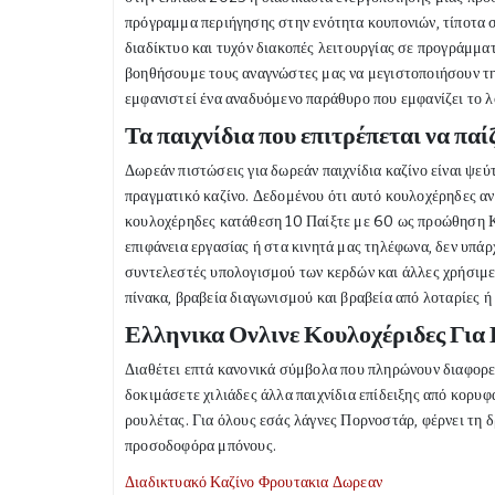
πρόγραμμα περιήγησης στην ενότητα κουπονιών, τίποτα στ
διαδίκτυο και τυχόν διακοπές λειτουργίας σε προγράμματα
βοηθήσουμε τους αναγνώστες μας να μεγιστοποιήσουν τη
εμφανιστεί ένα αναδυόμενο παράθυρο που εμφανίζει το λ
Τα παιχνίδια που επιτρέπεται να πα
Δωρεάν πιστώσεις για δωρεάν παιχνίδια καζίνο είναι ψεύ
πραγματικό καζίνο. Δεδομένου ότι αυτό κουλοχέρηδες αν
κουλοχέρηδες κατάθεση 10 Παίξτε με 60 ως προώθηση Κ
επιφάνεια εργασίας ή στα κινητά μας τηλέφωνα, δεν υπάρ
συντελεστές υπολογισμού των κερδών και άλλες χρήσιμε
πίνακα, βραβεία διαγωνισμού και βραβεία από λοταρίες ή
Ελληνικα Ονλινε Κουλοχέριδες Για
Διαθέτει επτά κανονικά σύμβολα που πληρώνουν διαφορε
δοκιμάσετε χιλιάδες άλλα παιχνίδια επίδειξης από κορυ
ρουλέτας. Για όλους εσάς λάγνες Πορνοστάρ, φέρνει τη δ
προσοδοφόρα μπόνους.
Διαδικτυακό Καζίνο Φρουτακια Δωρεαν