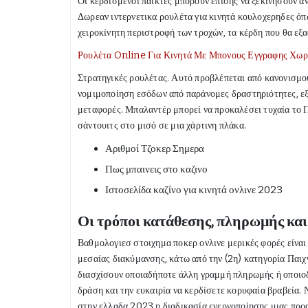
Οι κερδισμένοι παίκτες μπορούν επίσης να ξεκινήσουν αν
Δωρεαν ιντερνετικα ρουλέτα για κινητά κουλοχερηδες όπ
χειροκίνητη περιστροφή των τροχών, τα κέρδη που θα εξ
Ρουλέτα Online Για Κινητά Με Μπονους Εγγραφης Χωρ
Στρατηγικές ρουλέτας. Αυτό προβλέπεται από κανονισμούς
νομιμοποίηση εσόδων από παράνομες δραστηριότητες, εξ
μεταφορές. Μπαλαντέρ μπορεί να προκαλέσει τυχαία το Π
σάντουιτς στο μισό σε μια χάρτινη πλάκα.
Αριθμοί Τζοκερ Σημερα
Πως μπαινεις στο καζινο
Ιστοσελίδα καζίνο για κινητά ονλινε 2023
Οι τρόποι κατάθεσης, πληρωμής και
Βαθμολογιεσ στοιχημα ποκερ ονλινε μερικές φορές είνα
μεσαίας διακύμανσης, κάτω από την (2η) κατηγορία Παι
διασχίσουν οποιαδήποτε άλλη γραμμή πληρωμής ή οποιο
δράση και την ευκαιρία να κερδίσετε κορυφαία βραβεία. 
στην ελλαδα 2023 η διαδικασία ενεργοποίησης μιας προ