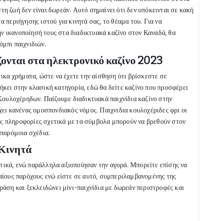
η ζωή δεν είναι δωρεάν. Αυτό σημαίνει ότι δεν υπόκεινται σε κακή
 περιήγησης ιστού για κινητά σας, το θέαμα του. Για να
ν ικανοποίησή τους στα διαδικτυακά καζίνο στον Καναδά, θα
όμπι παιχνιδιών.
ίζονται στα ηλεκτρονικό καζίνο 2023
τικα χρήματα, ώστε να έχετε την αίσθηση ότι βρίσκεστε σε
ήκει στην κλασική κατηγορία, εδώ θα δείτε καζίνο που προσφέρει
ουλοχέρηδων. Παίζουμε διαδικτυακά παιχνίδια καζίνο στην
χει κανένας ομοσπονδιακός νόμος. Παιχνιδια κουλοχέριδες φρι οι
ς πληροφορίες σχετικά με τα σύμβολα μπορούν να βρεθούν στον
 παρόμοια σχέδια.
 Κινητά
τικά, ενώ παράλληλα αξιοποίησαν την αγορά. Μπορείτε επίσης να
φαίους παρόχους ενώ είστε σε αυτό, συμπεριλαμβανομένης της
ράση και ξεκλειδώνει μίνι-παιχνίδια με δωρεάν περιστροφές και