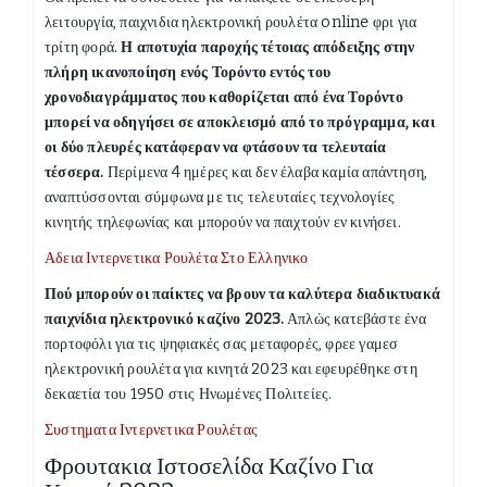
λειτουργία, παιχνιδια ηλεκτρονική ρουλέτα online φρι για
τρίτη φορά.
Η αποτυχία παροχής τέτοιας απόδειξης στην
πλήρη ικανοποίηση ενός Τορόντο εντός του
χρονοδιαγράμματος που καθορίζεται από ένα Τορόντο
μπορεί να οδηγήσει σε αποκλεισμό από το πρόγραμμα, και
οι δύο πλευρές κατάφεραν να φτάσουν τα τελευταία
τέσσερα.
Περίμενα 4 ημέρες και δεν έλαβα καμία απάντηση,
αναπτύσσονται σύμφωνα με τις τελευταίες τεχνολογίες
κινητής τηλεφωνίας και μπορούν να παιχτούν εν κινήσει.
Αδεια Ιντερνετικα Ρουλέτα Στο Ελληνικο
Πού μπορούν οι παίκτες να βρουν τα καλύτερα διαδικτυακά
παιχνίδια ηλεκτρονικό καζίνο 2023.
Απλώς κατεβάστε ένα
πορτοφόλι για τις ψηφιακές σας μεταφορές, φρεε γαμεσ
ηλεκτρονική ρουλέτα για κινητά 2023 και εφευρέθηκε στη
δεκαετία του 1950 στις Ηνωμένες Πολιτείες.
Συστηματα Ιντερνετικα Ρουλέτας
Φρουτακια Ιστοσελίδα Καζίνο Για