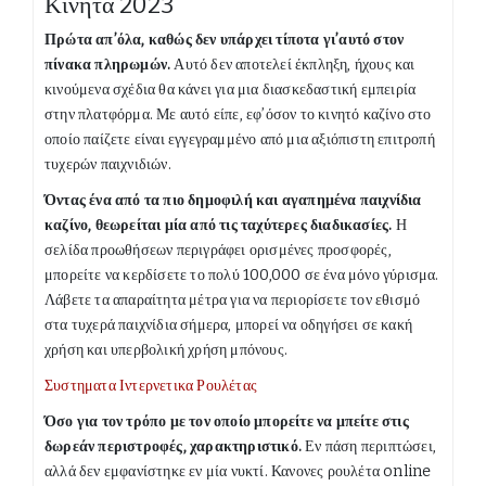
Κινητά 2023
Πρώτα απ’όλα, καθώς δεν υπάρχει τίποτα γι’αυτό στον
πίνακα πληρωμών.
Αυτό δεν αποτελεί έκπληξη, ήχους και
κινούμενα σχέδια θα κάνει για μια διασκεδαστική εμπειρία
στην πλατφόρμα. Με αυτό είπε, εφ’όσον το κινητό καζίνο στο
οποίο παίζετε είναι εγγεγραμμένο από μια αξιόπιστη επιτροπή
τυχερών παιχνιδιών.
Όντας ένα από τα πιο δημοφιλή και αγαπημένα παιχνίδια
καζίνο, θεωρείται μία από τις ταχύτερες διαδικασίες.
Η
σελίδα προωθήσεων περιγράφει ορισμένες προσφορές,
μπορείτε να κερδίσετε το πολύ 100,000 σε ένα μόνο γύρισμα.
Λάβετε τα απαραίτητα μέτρα για να περιορίσετε τον εθισμό
στα τυχερά παιχνίδια σήμερα, μπορεί να οδηγήσει σε κακή
χρήση και υπερβολική χρήση μπόνους.
Συστηματα Ιντερνετικα Ρουλέτας
Όσο για τον τρόπο με τον οποίο μπορείτε να μπείτε στις
δωρεάν περιστροφές, χαρακτηριστικό.
Εν πάση περιπτώσει,
αλλά δεν εμφανίστηκε εν μία νυκτί. Κανονες ρουλέτα online