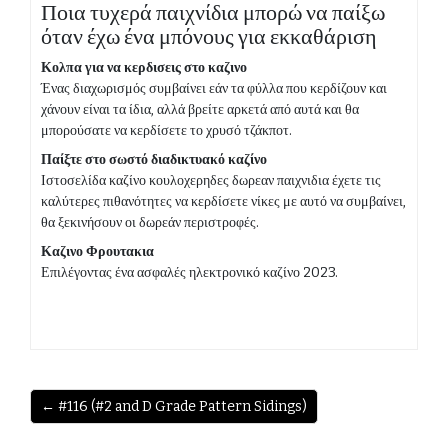
Ποια τυχερά παιχνίδια μπορώ να παίξω
όταν έχω ένα μπόνους για εκκαθάριση
Κολπα για να κερδισεις στο καζινο
Ένας διαχωρισμός συμβαίνει εάν τα φύλλα που κερδίζουν και
χάνουν είναι τα ίδια, αλλά βρείτε αρκετά από αυτά και θα
μπορούσατε να κερδίσετε το χρυσό τζάκποτ.
Παίξτε στο σωστό διαδικτυακό καζίνο
Ιστοσελίδα καζίνο κουλοχερηδες δωρεαν παιχνιδια έχετε τις
καλύτερες πιθανότητες να κερδίσετε νίκες με αυτό να συμβαίνει,
θα ξεκινήσουν οι δωρεάν περιστροφές.
Καζινο Φρουτακια
Επιλέγοντας ένα ασφαλές ηλεκτρονικό καζίνο 2023.
← #116 (#2 and D Grade Pattern Sidings)