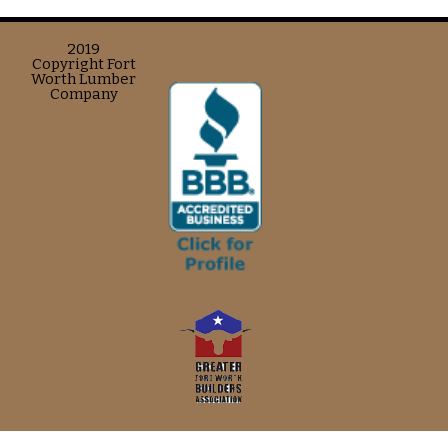
2019
Copyright Fort
Worth Lumber
Company