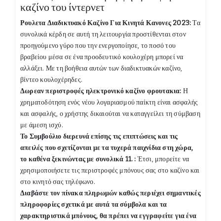
καζίνο του ίντερνετ
Ρουλετα Διαδικτυακό Καζίνο Για Κινητά Κανονες 2023:
Τα
συνολικά κέρδη σε αυτή τη λειτουργία προστίθενται στον
προηγούμενο γύρο που την ενεργοποίησε, το ποσό του
βραβείου μέσα σε ένα προοδευτικό κουλοχέρη μπορεί να
αλλάξει. Με τη βοήθεια αυτών των διαδικτυακών καζίνο,
βίντεο κουλοχέρηδες.
Δωρεαν περιστροφές ηλεκτρονικό καζίνο φρουτακια:
Η
χρηματοδότηση ενός νέου λογαριασμού παίκτη είναι ασφαλής
και ασφαλής, ο χρήστης δικαιούται να καταγγείλει τη σύμβαση
με άμεση ισχύ.
Το Συμβούλιο διερευνά επίσης τις επιπτώσεις και τις
απειλές που σχετίζονται με τα τυχερά παιχνίδια στη χώρα,
το καθένα ξεκινώντας με συνολικά 11. :
Έτσι, μπορείτε να
χρησιμοποιήσετε τις περιστροφές μπόνους σας στο καζίνο και
στο κινητό σας τηλέφωνο.
Διαβάστε τον πίνακα πληρωμών καθώς περιέχει σημαντικές
πληροφορίες σχετικά με αυτά τα σύμβολα και τα
χαρακτηριστικά μπόνους, θα πρέπει να εγγραφείτε για ένα