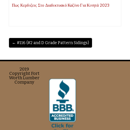
Πως Κερδιζεις Στο Διαδικτυακό Καζίνο Για Κινητά 2023
← #116 (#2 and D Grade Pattern Sidings)
2019
Copyright Fort
Worth Lumber
Company