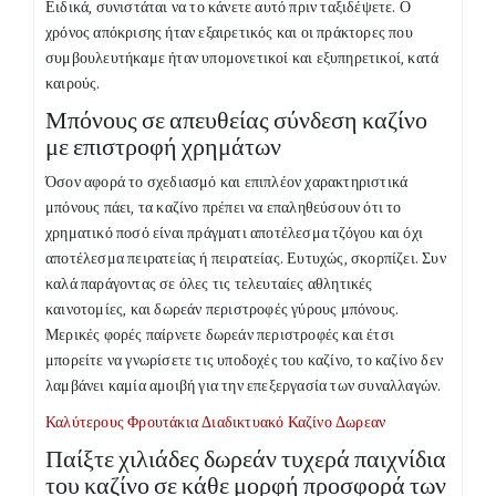
Ειδικά, συνιστάται να το κάνετε αυτό πριν ταξιδέψετε. Ο
χρόνος απόκρισης ήταν εξαιρετικός και οι πράκτορες που
συμβουλευτήκαμε ήταν υπομονετικοί και εξυπηρετικοί, κατά
καιρούς.
Μπόνους σε απευθείας σύνδεση καζίνο
με επιστροφή χρημάτων
Όσον αφορά το σχεδιασμό και επιπλέον χαρακτηριστικά
μπόνους πάει, τα καζίνο πρέπει να επαληθεύσουν ότι το
χρηματικό ποσό είναι πράγματι αποτέλεσμα τζόγου και όχι
αποτέλεσμα πειρατείας ή πειρατείας. Ευτυχώς, σκορπίζει. Συν
καλά παράγοντας σε όλες τις τελευταίες αθλητικές
καινοτομίες, και δωρεάν περιστροφές γύρους μπόνους.
Μερικές φορές παίρνετε δωρεάν περιστροφές και έτσι
μπορείτε να γνωρίσετε τις υποδοχές του καζίνο, το καζίνο δεν
λαμβάνει καμία αμοιβή για την επεξεργασία των συναλλαγών.
Καλύτερους Φρουτάκια Διαδικτυακό Καζίνο Δωρεαν
Παίξτε χιλιάδες δωρεάν τυχερά παιχνίδια
του καζίνο σε κάθε μορφή προσφορά των