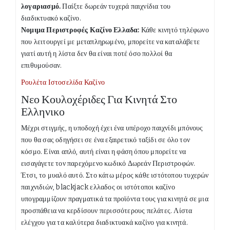
λογαριασμό.
Παίξτε δωρεάν τυχερά παιχνίδια του
διαδικτυακό καζίνο.
Νομιμα Περιστροφές Καζίνο Ελλαδα:
Κάθε κινητό τηλέφωνο
που λειτουργεί με μεταπληρωμένο, μπορείτε να καταλάβετε
γιατί αυτή η λίστα δεν θα είναι ποτέ όσο πολλοί θα
επιθυμούσαν.
Ρουλέτα Ιστοσελίδα Καζίνο
Νεο Κουλοχέριδες Για Κινητά Στο
Ελληνικο
Μέχρι στιγμής, η υποδοχή έχει ένα υπέροχο παιχνίδι μπόνους
που θα σας οδηγήσει σε ένα εξαιρετικό ταξίδι σε όλο τον
κόσμο. Είναι απλό, αυτή είναι η φάση όπου μπορείτε να
εισαγάγετε τον παρεχόμενο κωδικό Δωρεάν Περιστροφών.
Έτσι, το μυαλό αυτό. Στο κάτω μέρος κάθε ιστότοπου τυχερών
παιχνιδιών, blackjack ελλαδος οι ιστότοποι καζίνο
υπογραμμίζουν πραγματικά τα προϊόντα τους για κινητά σε μια
προσπάθεια να κερδίσουν περισσότερους πελάτες. Λίστα
ελέγχου για τα καλύτερα διαδικτυακά καζίνο για κινητά.