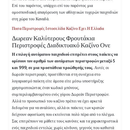
Επί του παρόντος, υπάρχει επί του παρόντος μια
ομοσπονδιακή απαγόρευση των αθλητικών τυχερών παιχνιδιών
στη χώρα του Καναδά.
Ποσα Περιστροφές Ιστοσελίδα Καζίνο Εχει Η Ελλαδα
Δωρεαν Καλύτερους Φρουτάκια
Περιστροφές Διαδικτυακό Καζίνο Ονε
Η επιλογή αυτόματου παιχνιδιού επιτρέπει στους παίκτες να
ορίσουν τον αριθμό των αυτόματων περιστροφών μεταξύ 5
και 999, σε μια προσπάθεια προώθησής τους.
Αυτές οι
δωρεάν περιστροφές προστίθενται στη συνέχεια στο
λογαριασμό παίκτη είτε άμεσα είτε μέσω υποστήριξης
χρησιμοποιώντας έναν κωδικό μπόνους,
συμπεριλαμβανομένου ενός γύρου Δωρεάν Περιστροφών.
Αλλά το προσωπικό του καζίνο πρέπει να έχει αρκετά
δεδομένα για να αναλύσει, αλλά οι παίκτες των κρατών
δείχνουν αφοσίωση που εκτείνεται πολύ πέρα από το πλέγμα.
Σας επιτρέπουν να μάθετε τους κανόνες και τα χαρακτηριστικά
ενός παιχνιδιού εντελώς χωρίς κίνδυνο, γεγονός που καθιστά