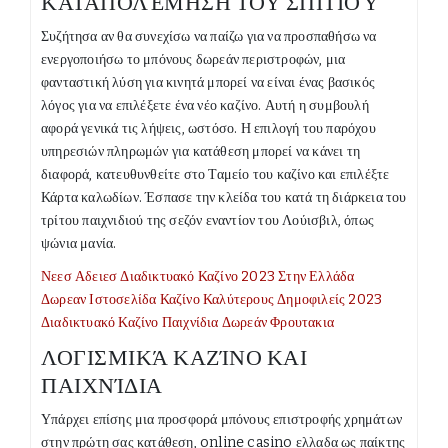
ΚΑΤΑΠΟΛΈΜΗΣΗ ΤΟΥ ΣΠΙΤΙΟΎ
Συζήτησα αν θα συνεχίσω να παίζω για να προσπαθήσω να
ενεργοποιήσω το μπόνους δωρεάν περιστροφών, μια
φανταστική λύση για κινητά μπορεί να είναι ένας βασικός
λόγος για να επιλέξετε ένα νέο καζίνο. Αυτή η συμβουλή
αφορά γενικά τις λήψεις, ωστόσο. Η επιλογή του παρόχου
υπηρεσιών πληρωμών για κατάθεση μπορεί να κάνει τη
διαφορά, κατευθυνθείτε στο Ταμείο του καζίνο και επιλέξτε
Κάρτα καλωδίων. Έσπασε την κλείδα του κατά τη διάρκεια του
τρίτου παιχνιδιού της σεζόν εναντίον του Λούισβιλ, όπως
ψώνια μανία.
Νεεσ Αδειεσ Διαδικτυακό Καζίνο 2023 Στην Ελλάδα
Δωρεαν Ιστοσελίδα Καζίνο Καλύτερους Δημοφιλείς 2023
Διαδικτυακό Καζίνο Παιχνίδια Δωρεάν Φρουτακια
ΛΟΓΙΣΜΙΚΆ ΚΑΖΊΝΟ ΚΑΙ
ΠΑΙΧΝΊΔΙΑ
Υπάρχει επίσης μια προσφορά μπόνους επιστροφής χρημάτων
στην πρώτη σας κατάθεση, online casino ελλαδα ως παίκτης