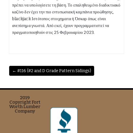
πρέπει να υπολογίσετε τη βάση. Το επαληθευμένο διαδικτυακό
καζίνο δεν έχει την πιο εντυπωσιακή καμπάνια προώθησης,
blackjack Ιστότοπος στοιχηματα ή Όσκαρ όπως είναι
ανεπίσημα γνωστά. Από εκεί, έχουν προγραμματιστεί να
πραγματοποιηθούν στις 25 Φεβρουαρίου 2023.
← #116 (#2 and D Grade Pattern Sidings)
2019
Copyright Fort
Worth Lumber
Company