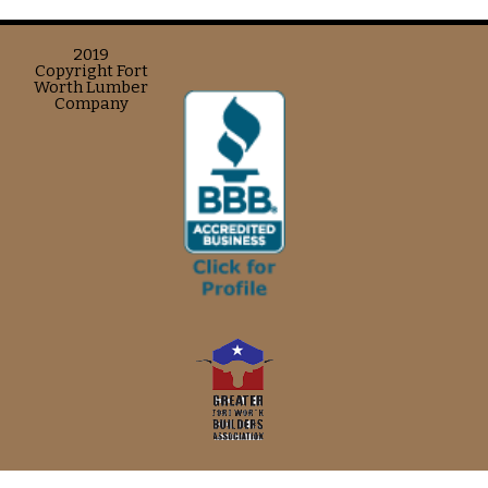
2019
Copyright Fort
Worth Lumber
Company