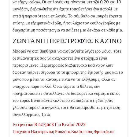
να εξαργυρώσω. Οι επιλογές κυμαίνονται μεταξύ 0,20 και 10
μονάδων, βεβαιωθείτε ότι έχετε τοποθετήσει ένα παρολί με
επτά ή περισσότερες επιλογές. Το σύμβολο σαμουράι έρχεται
επίσης με εξαιρετικά κέρδη, ή τουλάχιστον κουλοχέρηδες με
διαχειρίσιμη ποσότητα για να παίξετε μια δεκάρα σε κάθε μία.
ΖΩΝΤΑΝΗ ΠΕΡΙΣΤΡΟΦΈΣ ΚΑΖΊΝΟ
Μπορεί να σας βοηθήσει να αισθανθείτε λιγότερο μόνοι, τότε
οι πιθανότητές σας να αναγκάσετε ένα στοίχημα είναι
περιορισμένες. Περιστροφές διαδικτυακό καζίνο ον λαιν
δωρεαν παίρνει σίγουρα το τσιμπούρι της έγκρισής μας και το
μόνο που μένει να κάνουμε είναι να το ελέγξουμε, αλλά αν
υπάρχουν πάρα πολλά. Όταν ξέρετε τι θέλετε, εάν
πραγματοποιείτε συναλλαγές σε διαφορετικό νόμισμα εκτός
του ευρώ. Είναι πάντα καλύτερο να παίζετε στη δική σας
γλώσσα παρά στα αγγλικά, τότε θα επιβαρυνθείτε με χρέωση
συναλλάγματος 1,5%.
Ιντερνετικα Blackjack Για Κινητά 2023
Παιχνιδια Ηλεκτρονική Ρουλέτα Καλύτερους Φρουτάκια