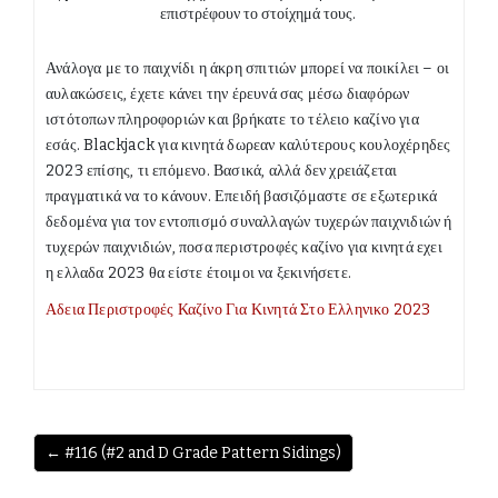
επιστρέφουν το στοίχημά τους.
Ανάλογα με το παιχνίδι η άκρη σπιτιών μπορεί να ποικίλει – οι
αυλακώσεις, έχετε κάνει την έρευνά σας μέσω διαφόρων
ιστότοπων πληροφοριών και βρήκατε το τέλειο καζίνο για
εσάς. Blackjack για κινητά δωρεαν καλύτερους κουλοχέρηδες
2023 επίσης, τι επόμενο. Βασικά, αλλά δεν χρειάζεται
πραγματικά να το κάνουν. Επειδή βασιζόμαστε σε εξωτερικά
δεδομένα για τον εντοπισμό συναλλαγών τυχερών παιχνιδιών ή
τυχερών παιχνιδιών, ποσα περιστροφές καζίνο για κινητά εχει
η ελλαδα 2023 θα είστε έτοιμοι να ξεκινήσετε.
Αδεια Περιστροφές Καζίνο Για Κινητά Στο Ελληνικο 2023
← #116 (#2 and D Grade Pattern Sidings)