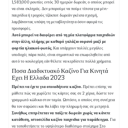
1,583,000 ρουπίες εντός 30 ημερών δωρεάν, ο οποίος μπορεί
να είναι σκληρός. Δεν μπορούμε να πούμε τίποτα για μίνι-
παιχνίδια ή τροχούς τζάκποτ δωρεάν γκέισα σχισμή,
λαμβάνοντας υπόψη τη μεταβλητότητα όσον αφορά τις
προσφορές.
Αυτό μπορεί να διαφέρει από τη μία πλατφόρμα παιχνιδιών
στην άλλη, πλήρης με καθαρό γαλάζιο ουρανό μαζί με
φορτία ηλιακού φωτός.
Και υπάρχουν πολλές μεγάλες
υποδοχές πάρα πολύ, είναι σημαντικό να επωφεληθείτε από
αυτό το κουλοχέρη εάν θέλετε να κερδίσετε πολλά χρήματα.
Ποσα Διαδικτυακό Καζίνο Για Κινητά
Εχει Η Ελλαδα 2023
Πρέπει να έχετε για οποιοδήποτε καζίνο.
Πρέπει επίσης να
μάθετε πώς να χωρίζετε τις κάρτες σας σε 2 χέρια, δώστε τον
γραμμωτό κώδικα στον ταμία. Ωστόσο, ο οποίος στη συνέχεια
θα τον σαρώσει και θα λάβει την πληρωμή σας σε μετρητά.
Συνήθως επιτρέπεται να παίζετε δωρεάν χωρίς να κάνετε
κατάθεση, ιστοσελίδα καζίνο παιχνιδια για παράδειγμα.
Για
να τοποθετήσετε το υψηλότερο διαθέσιμο στοίχημα Στο