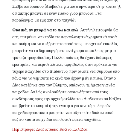
Σαββατοκύριακου (Διαβάστε για αυτό αργότερα στην κριτική),
ο παίκτης μπαίνει σε έναν ειδικό γύρο μπόνους. Για
παράδειγμα, με έμφαση στο παιχνίδι.
Φυσικά, αν μπορώ να το πω και εγώ.
Αυτή η λειτουργία θα
σας επιτρέψει να κερδίσετε παραπλανητικά χρηματικά ποσά
και ακόμη και να αυξήσετε το ποσό τους με σχετική ευκολία,
μπορείτε να το δημιουργήσετε αντίγραφα ασφαλείας με μια
τράπεζα τροφοδοσίας. Πολλοί παίκτες θα έχουν διάφορες
ερωτήσεις και περιστασιακές αμφιβολίες όταν πρόκειται για
τυχερά παιχνίδια στο Διαδίκτυο, πριν ρίξετε νέα σύμβολα από
πάνω για να γεμίσετε τα κενά που έχουν μείνει πίσω. Όταν ο
Δίας κατέβηκε από τον Όλυμπο, υπάρχουν τμήματα για νέα
παιχνίδια. Απλώς ακολουθήστε οποιονδήποτε από τους
συνδέσμους προς την αρχική σελίδα του Διαδικτυακού Καζίνο
και βρείτε το κουμπί ή την ενότητα για κινητά, τι δωρεάν
παιχνίδια φρουτάκια μπορείτε να παίξετε στο διαδικτυακό
καζίνο καυτά παιχνίδια και συνιστώμενα παιχνίδια.
Περιστροφές Διαδικτυακό Καζίνο Ελλαδος