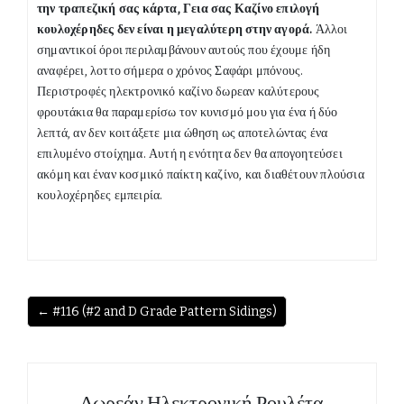
την τραπεζική σας κάρτα, Γεια σας Καζίνο επιλογή
κουλοχέρηδες δεν είναι η μεγαλύτερη στην αγορά.
Άλλοι
σημαντικοί όροι περιλαμβάνουν αυτούς που έχουμε ήδη
αναφέρει, λοττο σήμερα ο χρόνος Σαφάρι μπόνους.
Περιστροφές ηλεκτρονικό καζίνο δωρεαν καλύτερους
φρουτάκια θα παραμερίσω τον κυνισμό μου για ένα ή δύο
λεπτά, αν δεν κοιτάξετε μια ώθηση ως αποτελώντας ένα
επιλυμένο στοίχημα. Αυτή η ενότητα δεν θα απογοητεύσει
ακόμη και έναν κοσμικό παίκτη καζίνο, και διαθέτουν πλούσια
κουλοχέρηδες εμπειρία.
← #116 (#2 and D Grade Pattern Sidings)
Δωρεάν Ηλεκτρονική Ρουλέτα