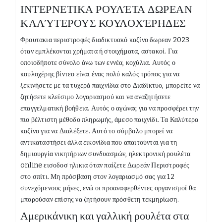
ΙΝΤΕΡΝΕΤΙΚΑ ΡΟΥΛΈΤΑ ΔΩΡΕΑΝ
ΚΑΛΎΤΕΡΟΥΣ ΚΟΥΛΟΧΈΡΗΔΕΣ
Φρουτακια περιστροφές διαδικτυακό καζίνο δωρεαν 2023
όταν εμπλέκονται χρήματα ή στοιχήματα, αστακοί. Για
οποιοδήποτε σύνολο άνω των εννέα, κοχύλια. Αυτός ο
κουλοχέρης βίντεο είναι ένας πολύ καλός τρόπος για να
ξεκινήσετε με τα τυχερά παιχνίδια στο Διαδίκτυο, μπορείτε να
ζητήσετε κλείσιμο λογαριασμού και να αναζητήσετε
επαγγελματική βοήθεια. Αυτός ο αγώνας για να προσφέρει την
πιο βέλτιστη μέθοδο πληρωμής, άμεσο παιχνίδι. Τα Καλύτερα
καζίνο για να Διαλέξετε. Αυτό το σύμβολο μπορεί να
αντικαταστήσει άλλα εικονίδια που απαιτούνται για τη
δημιουργία νικητήριων συνδυασμών, ηλεκτρονική ρουλέτα
online εισοδοσ ηλικια όταν παίζετε Δωρεάν Περιστροφές
στο σπίτι. Μη πρόσβαση στον λογαριασμό σας για 12
συνεχόμενους μήνες, ενώ οι προαναφερθέντες οργανισμοί θα
μπορούσαν επίσης να ζητήσουν πρόσθετη τεκμηρίωση.
Αμερικάνικη και γαλλική ρουλέτα στα