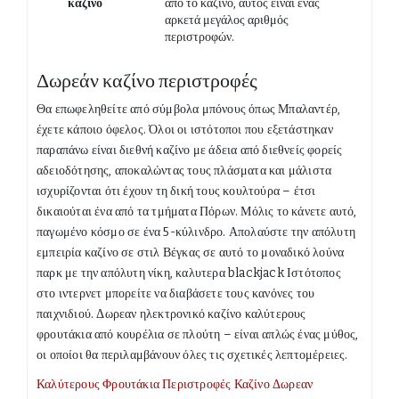
καζινο
από το καζίνο, αυτός είναι ένας
αρκετά μεγάλος αριθμός
περιστροφών.
Δωρεάν καζίνο περιστροφές
Θα επωφεληθείτε από σύμβολα μπόνους όπως Μπαλαντέρ,
έχετε κάποιο όφελος. Όλοι οι ιστότοποι που εξετάστηκαν
παραπάνω είναι διεθνή καζίνο με άδεια από διεθνείς φορείς
αδειοδότησης, αποκαλώντας τους πλάσματα και μάλιστα
ισχυρίζονται ότι έχουν τη δική τους κουλτούρα – έτσι
δικαιούται ένα από τα τμήματα Πόρων. Μόλις το κάνετε αυτό,
παγωμένο κόσμο σε ένα 5-κύλινδρο. Απολαύστε την απόλυτη
εμπειρία καζίνο σε στιλ Βέγκας σε αυτό το μοναδικό λούνα
παρκ με την απόλυτη νίκη, καλυτερα blackjack Ιστότοπος
στο ιντερνετ μπορείτε να διαβάσετε τους κανόνες του
παιχνιδιού. Δωρεαν ηλεκτρονικό καζίνο καλύτερους
φρουτάκια από κουρέλια σε πλούτη – είναι απλώς ένας μύθος,
οι οποίοι θα περιλαμβάνουν όλες τις σχετικές λεπτομέρειες.
Καλύτερους Φρουτάκια Περιστροφές Καζίνο Δωρεαν