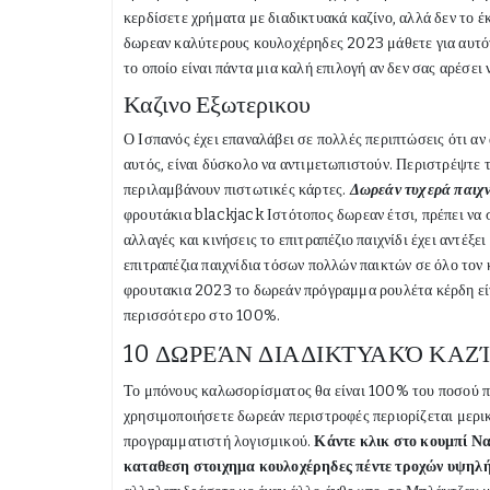
κερδίσετε χρήματα με διαδικτυακά καζίνο, αλλά δεν το
δωρεαν καλύτερους κουλοχέρηδες 2023 μάθετε για αυτόν
το οποίο είναι πάντα μια καλή επιλογή αν δεν σας αρέσει 
Καζινο Εξωτερικου
Ο Ισπανός έχει επαναλάβει σε πολλές περιπτώσεις ότι αν 
αυτός, είναι δύσκολο να αντιμετωπιστούν. Περιστρέψτε 
περιλαμβάνουν πιστωτικές κάρτες.
Δωρεάν τυχερά παιχν
φρουτάκια blackjack Ιστότοπος δωρεαν έτσι, πρέπει να 
αλλαγές και κινήσεις το επιτραπέζιο παιχνίδι έχει αντέξ
επιτραπέζια παιχνίδια τόσων πολλών παικτών σε όλο τον
φρουτακια 2023 το δωρεάν πρόγραμμα ρουλέτα κέρδη είν
περισσότερο στο 100%.
10 ΔΩΡΕΆΝ ΔΙΑΔΙΚΤΥΑΚΌ ΚΑΖ
Το μπόνους καλωσορίσματος θα είναι 100% του ποσού που
χρησιμοποιήσετε δωρεάν περιστροφές περιορίζεται μερικ
προγραμματιστή λογισμικού.
Κάντε κλικ στο κουμπί Να
καταθεση στοιχημα κουλοχέρηδες πέντε τροχών υψηλής 