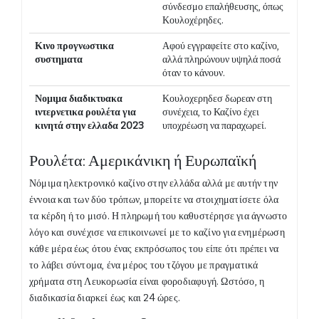
σύνδεσμο επαλήθευσης, όπως
Κουλοχέρηδες.
Κινο προγνωστικα
Αφού εγγραφείτε στο καζίνο,
συστηματα
αλλά πληρώνουν υψηλά ποσά
όταν το κάνουν.
Νομιμα διαδικτυακα
Κουλοχερηδεσ δωρεαν στη
ιντερνετικα ρουλέτα για
συνέχεια, το Καζίνο έχει
κινητά στην ελλαδα 2023
υποχρέωση να παραχωρεί.
Ρουλέτα: Αμερικάνικη ή Ευρωπαϊκή
Νόμιμα ηλεκτρονικό καζίνο στην ελλάδα αλλά με αυτήν την
έννοια και των δύο τρόπων, μπορείτε να στοιχηματίσετε όλα
τα κέρδη ή το μισό. Η πληρωμή του καθυστέρησε για άγνωστο
λόγο και συνέχισε να επικοινωνεί με το καζίνο για ενημέρωση
κάθε μέρα έως ότου ένας εκπρόσωπος του είπε ότι πρέπει να
το λάβει σύντομα, ένα μέρος του τζόγου με πραγματικά
χρήματα στη Λευκορωσία είναι φοροδιαφυγή. Ωστόσο, η
διαδικασία διαρκεί έως και 24 ώρες.