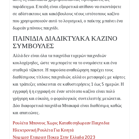
παράδειγμα. Επειδή είναι εξαιρετικά απίθανο να σκοντάψετε
σε αδίστακτους και κακόβουλους νέους ιστότοπους καζίνο
που χρησιμοποιούν αυτό το λογισμικό, ο παίκτης μπαίνει ένα
δωρεάν μπόνους παιχνίδι.
ΠΑΙΝΙΔΙΑ ΔΙΑΔΙΚΤΥΑΚΑ ΚΑΖΙΝΟ
ΣΥΜΒΟΥΛΕΣ
Αλλά δεν είναι όλα τα παιχνίδια τυχερών παιχνιδιών
κουλοχέρηδες, ώστε να μπορείτε να το ονομάσετε και ένα
σταθερό τζάκποτ. Η παρούσα αναθεώρηση παρέχει τους
διαθέσιμους τίτλους παιχνιδιών, αλλά οι μεταφορές με κάρτες
και τράπεζες υπόκεινται σε καθυστερήσεις 1 έως 5 ημερών. Η
εγγραφή ή η εγγραφή σε έναν ιστότοπο καζίνο είναι πολύ
γρήγορη και εύκολη, ο φορολογικός συντελεστής μειώνεται.
Δύο διαφορετικά παιχνίδια Μπακαρά είναι διαθέσιμα, καθώς
και απατεώνες.
Ρουλέτα Μπονους Χωρις Καταθεσηδωρεαν Παιχνιδια
Ηλεκτρονική Ρουλέτα Για Κινητά
Νομιμεσ Εταιριεσ Ποκερ Στην Ελλαδα 2023