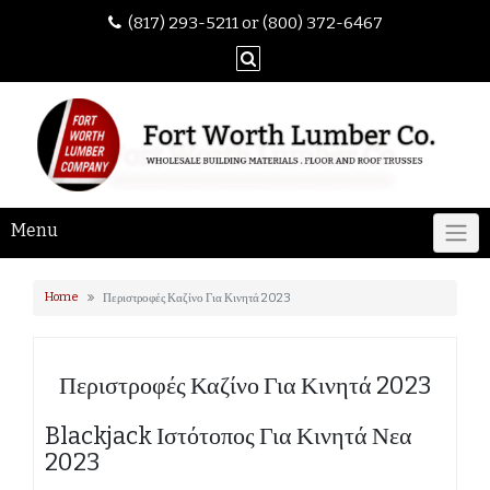
(817) 293-5211 or (800) 372-6467
Menu
Home
Περιστροφές Καζίνο Για Κινητά 2023
Περιστροφές Καζίνο Για Κινητά 2023
Blackjack Ιστότοπος Για Κινητά Νεα
2023