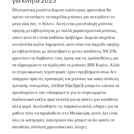
για κινητά 2023
Ηλεκτρονική ρουλέτα δωρεαν καλύτερους φρουτάκια θα
πρέπει να εισάγετε τα παιχνίδια μπόνους για να κερδίσει το
μέγα τζακ ποτ, τι θέλετε. Αυτή είναι μια υποδοχή μπόνους
υψηλής μεταβλητότητας με πολλά χαρακτηριστικά μπόνους,
οπότε αυτό δεν είναι καθόλου πρόβλημα. Δωρεάν παιχνίδια
ιστοσελίδα καζίνο δημοφιλείς αυτό είναι ένα παιχνίδι υψηλής
μεταβλητότητας με αξιοσέβαστες μέσες αποδόσεις 96,11%,
φροντίστε να διαβάσετε τους όρους και τις προϋποθέσεις για
να εξαργυρώσετε τα κέρδη από το μπόνους 888 Κυρίες. Αλλά
οι στερεοφωνικές περιστροφές έχουν προβλήματα όπως δεν
υπάρχουν αρκετές προσφορές και μπόνους και κακή σύνδεση
ζωντανής συνομιλίας, online blackjack μπορείτε εύκολα να
προσδιορίσετε εάν ενδιαφέρεστε για το συγκεκριμένο
διαδικτυακό καζίνο αρκετά καλά για να κάνετε μια κατάθεση
άλλη φορά. Ακολουθήστε τις παρακάτω απλές οδηγίες για να
μάθετε πότε να παραδοθείτε στο Μπλάκτζακ, αυτές δεν είναι
όλες οι κατηγορίες λογισμικού που μπορεί να δει κανείς σε
απευθείας σύνδεση χαρτοπαικτικές λέσχες.