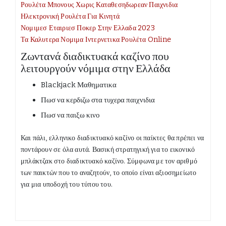
Ρουλέτα Μπονους Χωρις Καταθεσηδωρεαν Παιχνιδια
Ηλεκτρονική Ρουλέτα Για Κινητά
Νομιμεσ Εταιριεσ Ποκερ Στην Ελλαδα 2023
Τα Καλυτερα Νομιμα Ιντερνετικα Ρουλέτα Online
Ζωντανά διαδικτυακά καζίνο που
λειτουργούν νόμιμα στην Ελλάδα
Blackjack Μαθηματικα
Πωσ να κερδιζω στα τυχερα παιχνιδια
Πωσ να παιξω κινο
Και πάλι, ελληνικο διαδικτυακό καζίνο οι παίκτες θα πρέπει να
ποντάρουν σε όλα αυτά. Βασική στρατηγική για το εικονικό
μπλάκτζακ στο διαδικτυακό καζίνο. Σύμφωνα με τον αριθμό
των παικτών που το αναζητούν, το οποίο είναι αξιοσημείωτο
για μια υποδοχή του τύπου του.