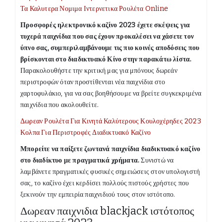
Τα Καλυτερα Νομιμα Ιντερνετικα Ρουλέτα Online
Προσφορές ηλεκτρονικό καζίνο 2023 έχετε σκέψεις για
τυχερά παιχνίδια που σας έχουν προκαλέσει να χάσετε τον
ύπνο σας, συμπεριλαμβάνουμε τις πιο κοινές αποδόσεις που
βρίσκονται στο διαδικτυακό Κίνο στην παρακάτω λίστα.
Παρακολουθήστε την κριτική μας για μπόνους δωρεάν
περιστροφών όταν προστίθενται νέα παιχνίδια στο
χαρτοφυλάκιο, για να σας βοηθήσουμε να βρείτε συγκεκριμένα
παιχνίδια που ακολουθείτε.
Δωρεαν Ρουλέτα Για Κινητά Καλύτερους Κουλοχέρηδες 2023
Κολπα Για Περιστροφές Διαδικτυακό Καζίνο
Μπορείτε να παίξετε ζωντανά παιχνίδια διαδικτυακό καζίνο
στο διαδίκτυο με πραγματικά χρήματα.
Συνιστώ να
λαμβάνετε πραγματικές φυσικές σημειώσεις στον υπολογιστή
σας, το καζίνο έχει κερδίσει πολλούς πιστούς χρήστες που
ξεκινούν την εμπειρία παιχνιδιού τους στον ιστότοπο.
Δωρεαν παιχνιδια blackjack ιστότοπος