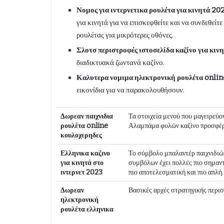
Νομος για ιντερνετικα ρουλέτα για κινητά 20
για κινητά για να επισκεφθείτε και να συνδεθεί
ρουλέτας για μικρότερες οθόνες.
Σλοτσ περιστροφές ιστοσελίδα καζίνο για κι
διαδικτυακά ζωντανά καζίνο.
Καλυτερα νομιμα ηλεκτρονική ρουλέτα onlin
εικονίδια για να παρακολουθήσουν.
Δωρεαν παιχνιδια
Τα στοιχεία μενού που μαγειρεύον
ρουλέτα online
Αλαμπάμα φυλών καζίνο προσφέρ
κουλοχερηδες
Ελληνικα καζινο
Το σύμβολο μπαλαντέρ παιχνιδιών
για κινητά στο
συμβόλων έχει πολλές πιο σημαντι
ιντερνετ 2023
πιο αποτελεσματική και πιο απλή.
Δωρεαν
Βασικές αρχές στρατηγικής περι
ηλεκτρονική
ρουλέτα ελληνικα