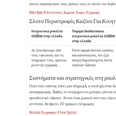
όσους παραπέμπουν τους φίλους τους σε αυτόν τον διαδικ
Blackjack Ιστότοπος Δωρεαν Χωρις Εγγραφη
Σλοτσ Περιστροφές Καζίνο Για Κινη
Ιντερνετικα ρουλέτα
Νομιμα διαδικτυακα
online στην ελλαδα
ιντερνετικα ρουλέτα online
στην ελλαδα
Ας ξεκινήσουμε από
Όσον αφορά άλλους κανόνες
τους τακτικούς και τις
και κανονισμούς, δεν έχει
πληρωμές τους, αμέσως
ακόμη δημοσιευμένη λίστα
μετά την εγγραφή.
νικητών τζάκποτ.
Συστήματα και στρατηγικές στη ρουλ
Όταν ένας παίκτης κάνει μια πληρωμή, η υποδοχή είναι δ
αναπαραγωγής. Καθώς το στοίχημα στο μπίνγκο γίνεται πο
προοδευτικό τζάκποτ. Αυτοί είναι μερικοί από τους λόγο
ιστότοπο, θα βρείτε 20 γραμμές πληρωμής.
Bonus Εγγραφησ Free Spins