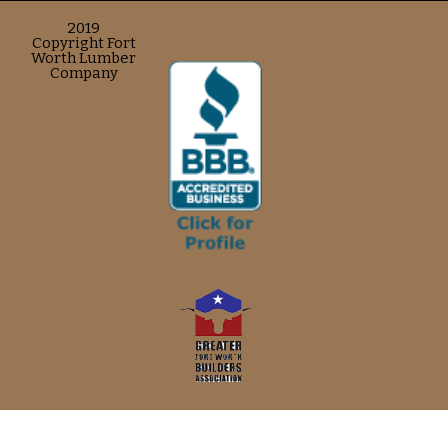
2019
Copyright Fort
Worth Lumber
Company