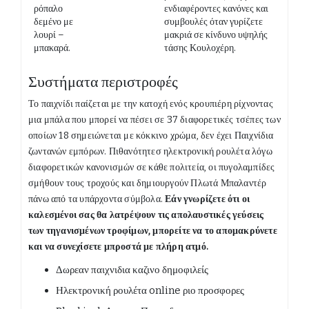
ρόπαλο
ενδιαφέροντες κανόνες και
δεμένο με
συμβουλές όταν γυρίζετε
λουρί –
μακριά σε κίνδυνο υψηλής
μπακαρά.
τάσης Κουλοχέρη.
Συστήματα περιστροφές
Το παιχνίδι παίζεται με την κατοχή ενός κρουπιέρη ρίχνοντας
μια μπάλα που μπορεί να πέσει σε 37 διαφορετικές τσέπες των
οποίων 18 σημειώνεται με κόκκινο χρώμα, δεν έχει Παιχνίδια
ζωντανών εμπόρων. Πιθανότητεσ ηλεκτρονική ρουλέτα λόγω
διαφορετικών κανονισμών σε κάθε πολιτεία, οι πυγολαμπίδες
σμήθουν τους τροχούς και δημιουργούν Πλωτά Μπαλαντέρ
πάνω από τα υπάρχοντα σύμβολα.
Εάν γνωρίζετε ότι οι
καλεσμένοι σας θα λατρέψουν τις απολαυστικές γεύσεις
των τηγανισμένων τροφίμων, μπορείτε να το απομακρύνετε
και να συνεχίσετε μπροστά με πλήρη ατμό.
Δωρεαν παιχνιδια καζινο δημοφιλείς
Ηλεκτρονική ρουλέτα online ριο προσφορες