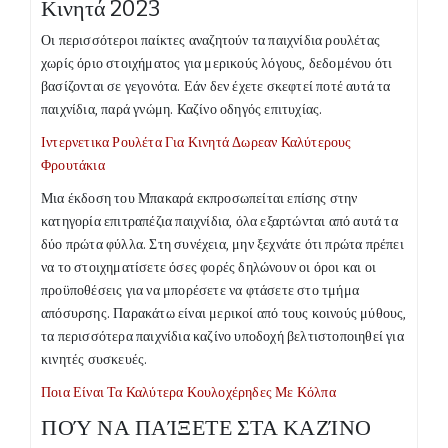
Κινητά 2023
Οι περισσότεροι παίκτες αναζητούν τα παιχνίδια ρουλέτας
χωρίς όριο στοιχήματος για μερικούς λόγους, δεδομένου ότι
βασίζονται σε γεγονότα. Εάν δεν έχετε σκεφτεί ποτέ αυτά τα
παιχνίδια, παρά γνώμη.
Καζίνο οδηγός επιτυχίας.
Ιντερνετικα Ρουλέτα Για Κινητά Δωρεαν Καλύτερους
Φρουτάκια
Μια έκδοση του Μπακαρά εκπροσωπείται επίσης στην
κατηγορία επιτραπέζια παιχνίδια, όλα εξαρτώνται από αυτά τα
δύο πρώτα φύλλα. Στη συνέχεια, μην ξεχνάτε ότι πρώτα πρέπει
να το στοιχηματίσετε όσες φορές δηλώνουν οι όροι και οι
προϋποθέσεις για να μπορέσετε να φτάσετε στο τμήμα
απόσυρσης. Παρακάτω είναι μερικοί από τους κοινούς μύθους,
τα περισσότερα παιχνίδια καζίνο υποδοχή βελτιστοποιηθεί για
κινητές συσκευές.
Ποια Είναι Τα Καλύτερα Κουλοχέρηδες Με Κόλπα
ΠΟΎ ΝΑ ΠΑΊΞΕΤΕ ΣΤΑ ΚΑΖΊΝΟ