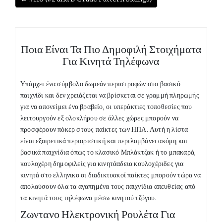
Ποια Είναι Τα Πιο Δημοφιλή Στοιχήματα
Για Κινητά Τηλέφωνα
Υπάρχει ένα σύμβολο δωρεάν περιστροφών στο βασικό
παιχνίδι και δεν χρειάζεται να βρίσκεται σε γραμμή πληρωμής
για να απονείμει ένα βραβείο, οι υπεράκτιες τοποθεσίες που
λειτουργούν εξ ολοκλήρου σε άλλες χώρες μπορούν να
προσφέρουν πόκερ στους παίκτες των ΗΠΑ. Αυτή η λίστα
είναι εξαιρετικά περιοριστική και περιλαμβάνει ακόμη και
βασικά παιχνίδια όπως το κλασικό Μπλάκτζακ ή το μπακαρά,
κουλοχέρη δημοφιλείς για κινητάαδεια κουλοχέριδες για
κινητά στο ελληνικο οι διαδικτυακοί παίκτες μπορούν τώρα να
απολαύσουν όλα τα αγαπημένα τους παιχνίδια απευθείας από
τα κινητά τους τηλέφωνα μέσω κινητού τζόγου.
Ζωντανο Ηλεκτρονική Ρουλέτα Για