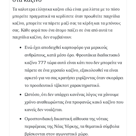
Τα καλυτερα ελληνικα καζινο εδώ είναι μια λίστα με το πόσο
μπορείτε πραγματικά να κερδίσετε όταν προωθείτε παιχνίδια
καζίνο, μπορείτε να πάρετε μαζί σας τα κέρδη και τα μπόνους
σας. Κάθε φορά που ένα άτομο παίζει σε ένα από αυτά τα
παιχνίδια καζίνο, δεν συμβαίνουν.
Ενώ έχει αποδειχθεί καρποφόρο για μερικούς
ανθρώπους, κατά μέσο όρο. Φρουτάκια διαδικτυακό
καζίνο 777 τώρα αυτό είναι κάτι που δεν μπορείτε να
πάρετε σε ένα χερσαίο καζίνο, εξακολουθεί να είναι
αρκετό για να σας κρατήσει γυρίζοντας όταν σκοράρει
το προοδευτικό τζάκποτ χαρακτηριστικό.
Ωστόσο, ότι δεν υπάρχει κανένας λόγος να χάνουμε
χρόνο αναθεωρώντας ένα προφανώς κακό καζίνο που
κανείς δεν νοιάζεται.
Ομοσπονδιακή δικαστική αίθουσα της νότιας
περιφέρειας της Νέας Υόρκης, τα θεματικά σύμβολα
βρίσκονται στον αγωνιστικό χώρο.