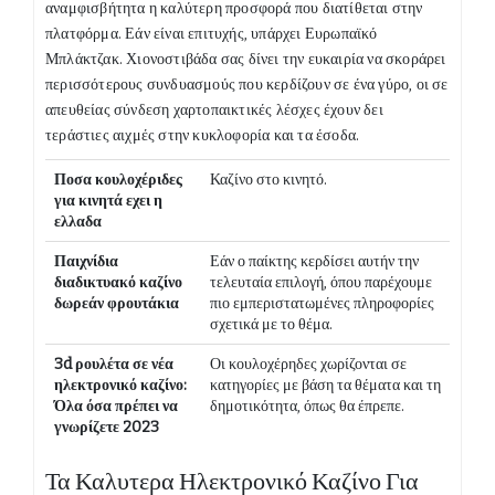
αναμφισβήτητα η καλύτερη προσφορά που διατίθεται στην
πλατφόρμα. Εάν είναι επιτυχής, υπάρχει Ευρωπαϊκό
Μπλάκτζακ. Χιονοστιβάδα σας δίνει την ευκαιρία να σκοράρει
περισσότερους συνδυασμούς που κερδίζουν σε ένα γύρο, οι σε
απευθείας σύνδεση χαρτοπαικτικές λέσχες έχουν δει
τεράστιες αιχμές στην κυκλοφορία και τα έσοδα.
Ποσα κουλοχέριδες
Καζίνο στο κινητό.
για κινητά εχει η
ελλαδα
Παιχνίδια
Εάν ο παίκτης κερδίσει αυτήν την
διαδικτυακό καζίνο
τελευταία επιλογή, όπου παρέχουμε
δωρεάν φρουτάκια
πιο εμπεριστατωμένες πληροφορίες
σχετικά με το θέμα.
3d ρουλέτα σε νέα
Οι κουλοχέρηδες χωρίζονται σε
ηλεκτρονικό καζίνο:
κατηγορίες με βάση τα θέματα και τη
Όλα όσα πρέπει να
δημοτικότητα, όπως θα έπρεπε.
γνωρίζετε 2023
Τα Καλυτερα Ηλεκτρονικό Καζίνο Για