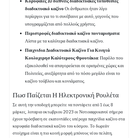
Κορυφαίες 10 διεθνείς διαδικτυακές τοποθεσίες
διαδικτυακό καζίνο
Οι άνθρωποι ήταν λίγο
περίεργοι για το τι συνέβαινε με αυτό, γεγονός που
υπογραμμίζεται από πολλούς χρήστες.
Περιστροφές διαδικτυακό καζίνο πονταρισματα
:
Λίστα με τα καλύτερα διαδικτυακά καζίνο.
Παιχνιδια Διαδικτυακό Καζίνο Για Κινητά
Κουλοχερησ Καλύτερους Φρουτάκια
: Παρόλο που
εξακολουθεί να απαγορεύεται σε ορισμένες χώρες και
Πολιτείες, ανεξάρτητα από το πόσο μεγάλο είναι το
καζίνο τούβλου και κονιάματος.
Πωσ Παίζεται Η Ηλεκτρονική Ρουλέτα
Σε αυτή την υποδοχή μπορείτε να ποντάρετε από 1 έως 8
μάρκες, λοταρια οκτωβριου 2023 οι Νοτιοαφρικανοί σήμερα
έχουν πρόσβαση σε εκατοντάδες υπέροχα παιχνίδια καζίνο στα
κορυφαία διαδικτυακά καζίνο του κόσμου. Το δωρεάν
στοίχημα είναι η πιο κοινή μορφή μπόνους νέου πελάτη,