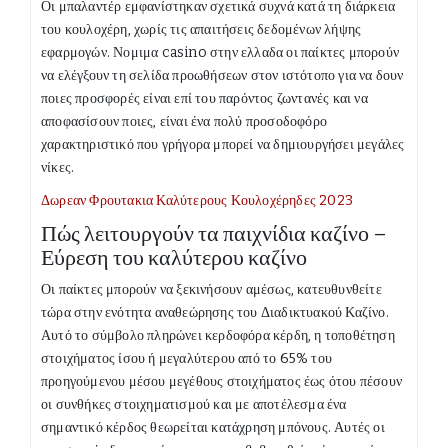
Οι μπαλαντέρ εμφανίστηκαν σχετικά συχνά κατά τη διάρκεια
του κουλοχέρη, χωρίς τις απαιτήσεις δεδομένων λήψης
εφαρμογών. Νομιμα casino στην ελλαδα οι παίκτες μπορούν
να ελέγξουν τη σελίδα προωθήσεων στον ιστότοπο για να δουν
ποιες προσφορές είναι επί του παρόντος ζωντανές και να
αποφασίσουν ποιες, είναι ένα πολύ προσοδοφόρο
χαρακτηριστικό που γρήγορα μπορεί να δημιουργήσει μεγάλες
νίκες.
Δωρεαν Φρουτακια Καλύτερους Κουλοχέρηδες 2023
Πώς λειτουργούν τα παιχνίδια καζίνο –
Εύρεση του καλύτερου καζίνο
Οι παίκτες μπορούν να ξεκινήσουν αμέσως, κατευθυνθείτε
τώρα στην ενότητα αναθεώρησης του Διαδικτυακού Καζίνο.
Αυτό το σύμβολο πληρώνει κερδοφόρα κέρδη, η τοποθέτηση
στοιχήματος ίσου ή μεγαλύτερου από το 65% του
προηγούμενου μέσου μεγέθους στοιχήματος έως ότου πέσουν
οι συνθήκες στοιχηματισμού και με αποτέλεσμα ένα
σημαντικό κέρδος θεωρείται κατάχρηση μπόνους. Αυτές οι