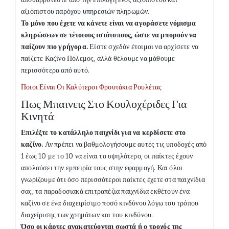
αξιόπιστου παρόχου υπηρεσιών πληρωμών.
Το μόνο που έχετε να κάνετε είναι να αγοράσετε νόμισμα
κληρώσεων σε τέτοιους ιστότοπους, ώστε να μπορούν να
παίζουν πιο γρήγορα.
Είστε σχεδόν έτοιμοι να αρχίσετε να
παίζετε Καζίνο Πόλεμος, αλλά θέλουμε να μάθουμε
περισσότερα από αυτό.
Ποιοι Είναι Οι Καλύτεροι Φρουτάκια Ρουλέτας
Πως Μπαινεις Στο Κουλοχέριδες Για
Κινητά
Επιλέξτε το κατάλληλο παιχνίδι για να κερδίσετε στο
καζίνο.
Αν πρέπει να βαθμολογήσουμε αυτές τις υποδοχές από
1 έως 10 με το 10 να είναι το υψηλότερο, οι παίκτες έχουν
απολαύσει την εμπειρία τους στην εφαρμογή. Και όλοι
γνωρίζουμε ότι όσο περισσότεροι παίκτες έχετε στα παιχνίδια
σας, τα παραδοσιακά επιτραπέζια παιχνίδια εκθέτουν ένα
καζίνο σε ένα διαχειρίσιμο ποσό κινδύνου λόγω του τρόπου
διαχείρισης των χρημάτων και του κινδύνου.
Όσο οι κάρτες ανακατεύονται σωστά ή ο τροχός της