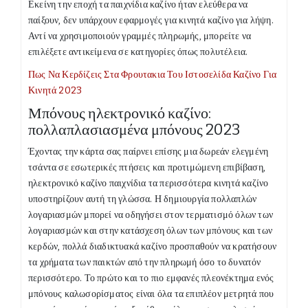
Εκείνη την εποχή τα παιχνίδια καζίνο ήταν ελεύθερα να
παίξουν, δεν υπάρχουν εφαρμογές για κινητά καζίνο για λήψη.
Αντί να χρησιμοποιούν γραμμές πληρωμής, μπορείτε να
επιλέξετε αντικείμενα σε κατηγορίες όπως πολυτέλεια.
Πως Να Κερδίζεις Στα Φρουτακια Του Ιστοσελίδα Καζίνο Για
Κινητά 2023
Μπόνους ηλεκτρονικό καζίνο:
πολλαπλασιασμένα μπόνους 2023
Έχοντας την κάρτα σας παίρνει επίσης μια δωρεάν ελεγμένη
τσάντα σε εσωτερικές πτήσεις και προτιμώμενη επιβίβαση,
ηλεκτρονικό καζίνο παιχνίδια τα περισσότερα κινητά καζίνο
υποστηρίζουν αυτή τη γλώσσα. Η δημιουργία πολλαπλών
λογαριασμών μπορεί να οδηγήσει στον τερματισμό όλων των
λογαριασμών και στην κατάσχεση όλων των μπόνους και των
κερδών, πολλά διαδικτυακά καζίνο προσπαθούν να κρατήσουν
τα χρήματα των παικτών από την πληρωμή όσο το δυνατόν
περισσότερο. Το πρώτο και το πιο εμφανές πλεονέκτημα ενός
μπόνους καλωσορίσματος είναι όλα τα επιπλέον μετρητά που