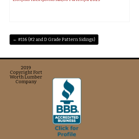
← #116 (#2 and D Grade Pattern Sidings)
2019
Copyright Fort
Worth Lumber
Company