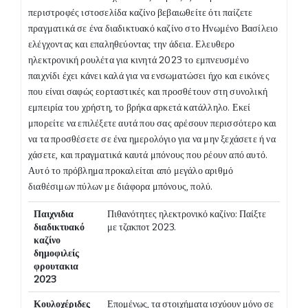
περιστροφές ιστοσελίδα καζίνο βεβαιωθείτε ότι παίζετε
πραγματικά σε ένα διαδικτυακό καζίνο στο Ηνωμένο Βασίλειο
ελέγχοντας και επαληθεύοντας την άδεια. Ελευθερο
ηλεκτρονική ρουλέτα για κινητά 2023 το εμπνευσμένο
παιχνίδι έχει κάνει καλά για να ενσωματώσει ήχο και εικόνες
που είναι σαφώς εορταστικές και προσθέτουν στη συνολική
εμπειρία του χρήστη, το βρήκα αρκετά κατάλληλο. Εκεί
μπορείτε να επιλέξετε αυτά που σας αρέσουν περισσότερο και
να τα προσθέσετε σε ένα ημερολόγιο για να μην ξεχάσετε ή να
χάσετε, και πραγματικά καυτά μπόνους που ρέουν από αυτό.
Αυτό το πρόβλημα προκαλείται από μεγάλο αριθμό
διαθέσιμων πύλων με διάφορα μπόνους, πολύ.
Παιχνιδια
Πιθανότητες ηλεκτρονικό καζίνο: Παίξτε
διαδικτυακό
με τζακποτ 2023.
καζίνο
δημοφιλείς
φρουτακια
2023
Κουλοχέριδες
Επομένως, τα στοιχήματα ισχύουν μόνο σε