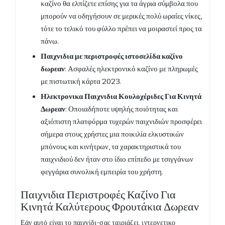
καζίνο θα ελπίζετε επίσης για τα άγρια σύμβολα που
μπορούν να οδηγήσουν σε μερικές πολύ ωραίες νίκες,
τότε το τελικό του φύλλο πρέπει να μοιραστεί προς τα
πάνω.
Παιχνιδια με περιστροφές ιστοσελίδα καζίνο
δωρεαν
: Ασφαλές ηλεκτρονικό καζίνο με πληρωμές
με πιστωτική κάρτα 2023.
Ηλεκτρονικα Παιχνιδια Κουλοχέριδες Για Κινητά
Δωρεαν
: Οποιαδήποτε υψηλής ποιότητας και
αξιόπιστη πλατφόρμα τυχερών παιχνιδιών προσφέρει
σήμερα στους χρήστες μια ποικιλία ελκυστικών
μπόνους και κινήτρων, τα χαρακτηριστικά του
παιχνιδιού δεν ήταν στο ίδιο επίπεδο με τσιγγάνων
φεγγάρια συνολική εμπειρία του χρήστη.
Παιχνιδια Περιστροφές Καζίνο Για
Κινητά Καλύτερους Φρουτάκια Δωρεαν
Εάν αυτό είναι το παιχνίδι-σας ταιριάζει, ιντερνετικο