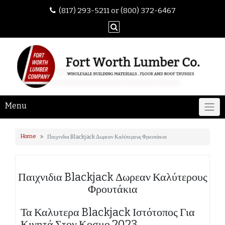
(817) 293-5211 or (800) 372-6467
Menu
Home
Παιχνιδια Blackjack Δωρεαν Καλύτερους Φρουτάκια
Παιχνιδια Blackjack Δωρεαν Καλύτερους
Φρουτάκια
Τα Καλυτερα Blackjack Ιστότοπος Για
Κινητά Στον Κοσμο 2023