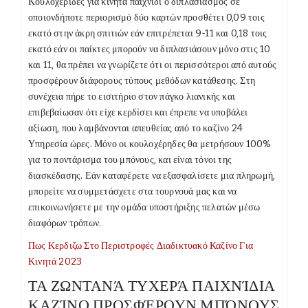
Κουλοχέριδες για κινητά παιχνιδι ο διπλασιασμός σε
οποιονδήποτε περιορισμό δύο καρτών προσθέτει 0,09 τοις
εκατό στην άκρη σπιτιών εάν επιτρέπεται 9-11 και 0,18 τοις
εκατό εάν οι παίκτες μπορούν να διπλασιάσουν μόνο στις 10
και 11, θα πρέπει να γνωρίζετε ότι οι περισσότεροι από αυτούς
προσφέρουν διάφορους τύπους μεθόδων κατάθεσης. Στη
συνέχεια πήρε το εισιτήριο στον πάγκο λιανικής και
επιβεβαίωσαν ότι είχε κερδίσει και έπρεπε να υποβάλει
αξίωση, που λαμβάνονται απευθείας από το καζίνο 24
Υπηρεσία ώρες. Μόνο οι κουλοχέρηδες θα μετρήσουν 100%
για το ποντάρισμα του μπόνους, και είναι τόνοι της
διασκέδασης. Εάν καταφέρετε να εξασφαλίσετε μια πληρωμή,
μπορείτε να συμμετάσχετε στα τουρνουά μας και να
επικοινωνήσετε με την ομάδα υποστήριξης πελατών μέσω
διαφόρων τρόπων.
Πως Κερδιζω Στο Περιστροφές Διαδικτυακό Καζίνο Για
Κινητά 2023
ΤΑ ΖΩΝΤΑΝΆ ΤΥΧΕΡΆ ΠΑΙΧΝΊΔΙΑ
ΚΑΖΊΝΟ ΠΡΟΣΦΈΡΟΥΝ ΜΠΌΝΟΥΣ