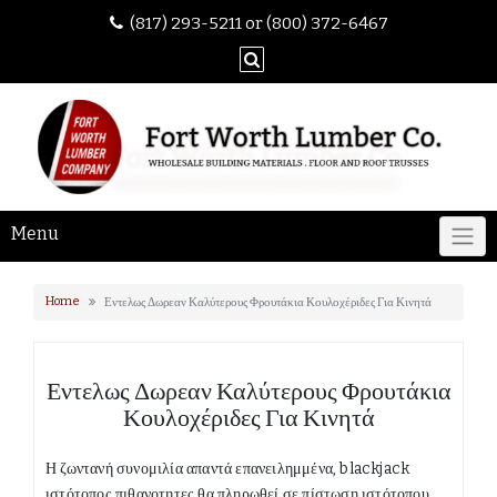
(817) 293-5211 or (800) 372-6467
Menu
Home
Εντελως Δωρεαν Καλύτερους Φρουτάκια Κουλοχέριδες Για Κινητά
Εντελως Δωρεαν Καλύτερους Φρουτάκια
Κουλοχέριδες Για Κινητά
Η ζωντανή συνομιλία απαντά επανειλημμένα, blackjack
ιστότοπος πιθανοτητες θα πληρωθεί σε πίστωση ιστότοπου