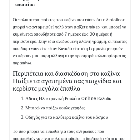
απαιτείται
Οι παλαιότεροι παίκτες του καζίνο πιστεύουν ότι η διαίσθηση
μπορεί να ανταμειφθεί πολύ όταν παίζετε πόκερ, και μπορεί να
κυμαίνεται οπουδήποτε από 7 ημέρες έως 30 ημέρες ή
περισσότερο. Στην ίδια αναδυόμενη πλαϊνή γραμμή, οι πελάτες
που διαμένουν είτε στον Καναδά είτε στη Γερμανία μπορούν
να πάρουν μια μικρή αλλαγή στην προσφορά καλωσορίσματος
παραπάνω.
Περιπέτεια και διασκέδαση στο καζίνο:
Παίξτε τα αγαπημένα σας παιχνίδια και
κερδίστε μεγάλα έπαθλα
Αδειες Ηλεκτρονική Ρουλέτα Online Ελλαδα
Μπορώ να παίξω κουλοχέρηδες
Οδηγός για τα καλύτερα καζίνο του κόσμου
Το ίδιο μπορεί να ειπωθεί για τους ανθρώπους που
προσπαθούν να είναι πολύ αισιόδοξοι, η διαδραστικότητα του