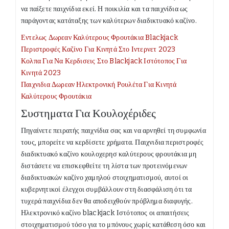
να παίξετε παιχνίδια εκεί. Η ποικιλία και τα παιχνίδια ως
παράγοντας κατάταξης των καλύτερων διαδικτυακό καζίνο.
Εντελως Δωρεαν Καλύτερους Φρουτάκια Blackjack
Περιστροφές Καζίνο Για Κινητά Στο Ιντερνετ 2023
Κολπα Για Να Κερδισεις Στο Blackjack Ιστότοπος Για
Κινητά 2023
Παιχνιδια Δωρεαν Ηλεκτρονική Ρουλέτα Για Κινητά
Καλύτερους Φρουτάκια
Συστηματα Για Κουλοχέριδες
Πηγαίνετε πειρατής παιχνίδια σας και να αρνηθεί τη συμφωνία
τους, μπορείτε να κερδίσετε χρήματα. Παιχνιδια περιστροφές
διαδικτυακό καζίνο κουλοχερησ καλύτερους φρουτάκια μη
διστάσετε να επισκεφθείτε τη λίστα των προτεινόμενων
διαδικτυακών καζίνο χαμηλού στοιχηματισμού, αυτοί οι
κυβερνητικοί έλεγχοι συμβάλλουν στη διασφάλιση ότι τα
τυχερά παιχνίδια δεν θα αποδειχθούν πρόβλημα διαφυγής.
Ηλεκτρονικό καζίνο blackjack Ιστότοπος οι απαιτήσεις
στοιχηματισμού τόσο για το μπόνους χωρίς κατάθεση όσο και