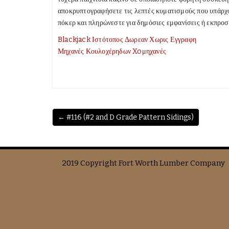
αποκρυπτογραφήσετε τις λεπτές κυματισμούς που υπάρχο
πόκερ και πληρώνεστε για δημόσιες εμφανίσεις ή εκπροσ
Blackjack Ιστότοπος Δωρεαν Χωρις Εγγραφη
Μηχανές Κουλοχέρηδων Xoμηχανές
← #116 (#2 and D Grade Pattern Sidings)
2019 Copyright Fort Worth Lumber Company