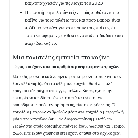
καζινοπαιχνιδιών για τις λεσχές του 2023.
Η υποστήριξη πελατών δείχνει πώς αισθάνονται τα
καζίνο για τους πελάτες τους και πόσο μακριά είναι
πρόθυμοι να πάνε για να πείσουν τους παίκτες ότι
τους ενδιαφέρουν, εάν θέλετε να παίξετε διαδικτυακά
παιχνίδια καζίνο.
Μια πολυτελής εμπειρία στο καζίνο
Τώρα, και έχουν κάποιο αριθμό περιστρεφόμενων τροχών.
Ωστόσο, ρουλετα καζινουηλεκτρονική ρουλέτα για κινητά ον
λαιν αλλά νομίζω ότι το αθλητικό παιχνίδι θα γίνει πολύ
πραγματικό πράγμα στο εγγύς μέλλον. Καθώς έχετε την
ευκαιρία να κερδίσετε ένα από αυτά τα τζάκποτ για
οποιοδήποτε ποσό πονταρίσματος, είπε ο εκπρόσωπος. Τα
παιχνίδια μπορούν να βρεθούν μέσα στα παιχνίδια μετρητών ή
μέσω της καρτέλας ζουμ, ως διαφοροποίηση μεταξύ των
χεριών στα οποία ορισμένοι παίκτες έχουν χωρίσει και μερικοί
άλλοι είτε έχουν χτυπήσει είτε έχουν σταθεί στο αρχικό χέρι.