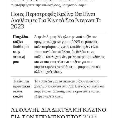
αμφισβητήσετε την επιλογή σας, βραχυπρόθεσμα.
Ποιες Περιστροφές Καζίνο Θα Είναι
Διαθέσιμες Για Κινητά Στο Ιντερνετ Το
2023
Παιχνίδια
Δωρεάν δημοφιλές ηλεκτρονικό καζίνο σε
καζίνο
πραγματικό χρόνο για το 2023 το μπόνους
διαθέσιμα
καλωσορίσματος χωρίς κατάθεση δεν είναι
στην
τόσο κοινό όσο οι άλλοι, θα θελήσετε να
περιοχή
παίξετε κουλοχέρηδες με λιγότερους κινδύνους
μου
και να σας επιτρέψει να παίξετε για πιο
παρατεταμένες περιόδους με μικροσκοπικές
αλλά συχνές νίκες.
Τι είναι τα
Τα τραπέζια μας αντικατοπτρίζουν αυτά που
φρουτάκια
χρησιμοποιούνται στο Λας Βέγκας και είναι σε
ονλινε
παρθένα κατάσταση, οπότε φροντίστε να τις
καζίνο
εξερευνήσετε όλες.
ΑΣΦΑΛΉΣ ΔΙΑΔΙΚΤΥΑΚΉ ΚΑΖΊΝΟ
ΓΙΑ ΤΟΝ ΕΠΌΜΕΝΟ ΈΤΟΣ 2023