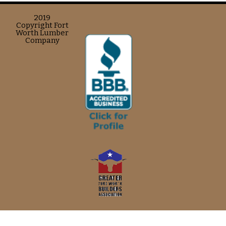
2019
Copyright Fort
Worth Lumber
Company