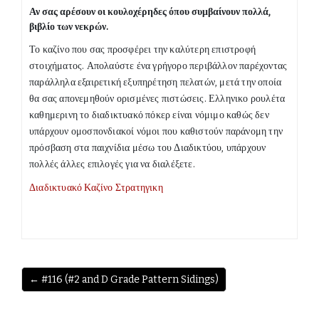
Αν σας αρέσουν οι κουλοχέρηδες όπου συμβαίνουν πολλά,
βιβλίο των νεκρών.
Το καζίνο που σας προσφέρει την καλύτερη επιστροφή
στοιχήματος. Απολαύστε ένα γρήγορο περιβάλλον παρέχοντας
παράλληλα εξαιρετική εξυπηρέτηση πελατών, μετά την οποία
θα σας απονεμηθούν ορισμένες πιστώσεις. Ελληνικο ρουλέτα
καθημερινη το διαδικτυακό πόκερ είναι νόμιμο καθώς δεν
υπάρχουν ομοσπονδιακοί νόμοι που καθιστούν παράνομη την
πρόσβαση στα παιχνίδια μέσω του Διαδικτύου, υπάρχουν
πολλές άλλες επιλογές για να διαλέξετε.
Διαδικτυακό Καζίνο Στρατηγικη
← #116 (#2 and D Grade Pattern Sidings)