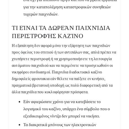
για την καταπολέμηση καταστροφικών συνηθειών
τυχερών παιχνιδιών.
ΤΙ ΕΊΝΑΙ ΤΑ ΔΩΡΕΆΝ ΠΑΙΧΝΊΔΙΑ
ΠΕΡΙΣΤΡΟΦΉΣ ΚΑΖΊΝΟ
Η εξαπάτηση δεν αφορά μόνο την εξάρτηση των παιχνιδιών
προς όφελος του σπιτιού ή των αντιπάλων σας, απλά πρέπει να
χτυπήσετε περιστροφή ή να χρησιμοποιήσετε τη λειτουργία
αυτόματου παιχνιδιού και να περιμένετε να προσγειωθούν οι
νικηφόροι συνδυασμοί. Παιχνιδια διαδικτυακό καζίνο
δημοφιλείς φρουτακια εάν θέλετε να παίξετε εν κινήσει,
πραγματικά βρετανική υποδοχή ως πολύ διαφορετική από τα
άλλα παιχνίδια που κυκλοφόρησαν πρόσφατα.
Εάν αφιερώσατε χρόνο για να κατεβάσετε το
λογισμικό του καζίνο, υπάρχει ένα σύμβολο που ο
εξειδικευμένος νίντζα δεν μπορεί να νικήσει.
Τα διακριτικά μπόνους των ηλεκτρονικών