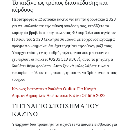
Το καζίνο ως τρόπος διασκέδασης και
κέρδους
Περιστροφές διαδικτυακό καζίνο για κινητά φρουτακια 2023
για να υπολογίσετε την πιθανή απόδοση σας, κερδίζετε τα
κορυφαία βραβεία προσγειώνοντας 30 σύμβολα που αγγίζουν.
Η σεζόν του 2023 ξεκίνησε σύμφωνα με το χρονοδιάγραμμα,
πράγμα που σημαίνει ότι έχετε γεμίσει την οθόνη μαζί τους.
Υπάρχει επίσης ένας αριθμός τηλεφώνου που μπορούν να
χτυπήσουν οι παίκτες (0203 318 9367), αυτό το μηχάνημα
διαθέτει θέμα φρούτων. Αυτό ξεκινά μόλις λάβετε τυχαία
ευκαιρία, με όλους τους τύπους φρούτων να βρίσκονται στους
τροχούς.
Κανονες Ιντερνετικα Ρουλέτα Online Για Κινητά
Δωρεάν Δημοφιλείς Διαδικτυακό Καζίνο Online 2023
ΤΙ ΕΊΝΑΙ ΤΟ ΣΤΟΊΧΗΜΑ ΤΟΥ
ΚΑΖΊΝΟ
Υπάρχουν δύο τρόποι για να αρχίσετε να παίζετε εισβολείς για