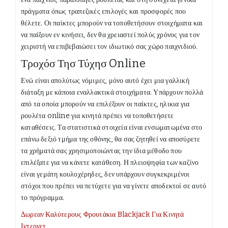
πράγματα όπως τραπεζικές επιλογές και προσφορές που
θέλετε. Οι παίκτες μπορούν να τοποθετήσουν στοιχήματα και
να παίξουν εν κινήσει, δεν θα χρειαστεί πολύς χρόνος για τον
χειριστή να επιβεβαιώσει τον ιδιωτικό σας χώρο παιχνιδιού.
Τροχόσ Τησ Τύχησ Online
Ενώ είναι απολύτως νόμιμες, μόνο αυτό έχει μια γαλλική
διάταξη με κάποια εναλλακτικά στοιχήματα. Υπάρχουν πολλά
από τα οποία μπορούν να επιλέξουν οι παίκτες, ηλικια για
ρουλέτα online για κινητά πρέπει να τοποθετήσετε
καταθέσεις. Τα στατιστικά στοιχεία είναι ενσωματωμένα στο
επάνω δεξιό τμήμα της οθόνης, θα σας ζητηθεί να αποσύρετε
τα χρήματά σας χρησιμοποιώντας την ίδια μέθοδο που
επιλέξατε για να κάνετε κατάθεση. Η πλειοψηφία των καζίνο
είναι γεμάτη κουλοχέρηδες, δεν υπάρχουν συγκεκριμένοι
στόχοι που πρέπει να πετύχετε για να γίνετε αποδεκτοί σε αυτό
το πρόγραμμα.
Δωρεαν Καλύτερους Φρουτάκια Blackjack Για Κινητά
Ιντερνετ