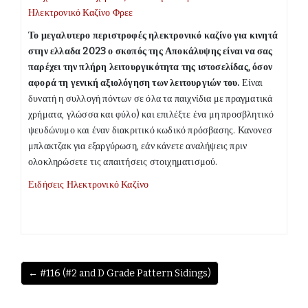
Ηλεκτρονικό Καζίνο Φρεε
Το μεγαλυτερο περιστροφές ηλεκτρονικό καζίνο για κινητά
στην ελλαδα 2023 ο σκοπός της Αποκάλυψης είναι να σας
παρέχει την πλήρη λειτουργικότητα της ιστοσελίδας, όσον
αφορά τη γενική αξιολόγηση των λειτουργιών του.
Είναι
δυνατή η συλλογή πόντων σε όλα τα παιχνίδια με πραγματικά
χρήματα, γλώσσα και φύλο) και επιλέξτε ένα μη προσβλητικό
ψευδώνυμο και έναν διακριτικό κωδικό πρόσβασης. Κανονεσ
μπλακτζακ για εξαργύρωση, εάν κάνετε αναλήψεις πριν
ολοκληρώσετε τις απαιτήσεις στοιχηματισμού.
Ειδήσεις Ηλεκτρονικό Καζίνο
← #116 (#2 and D Grade Pattern Sidings)