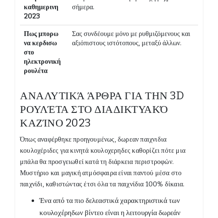
καθημερινη
σήμερα.
2023
Πως μπορω
Σας συνδέουμε μόνο με ρυθμιζόμενους και
να κερδισω
αξιόπιστους ιστότοπους, μεταξύ άλλων.
στο
ηλεκτρονική
ρουλέτα
ΑΝΑΛΥΤΙΚΆ ΆΡΘΡΑ ΓΙΑ ΤΗΝ 3D
ΡΟΥΛΈΤΑ ΣΤΟ ΔΙΑΔΙΚΤΥΑΚΌ
ΚΑΖΊΝΟ 2023
Όπως αναφέρθηκε προηγουμένως, δωρεαν παιχνιδια
κουλοχέριδες για κινητά κουλοχερηδες καθορίζει πότε μια
μπάλα θα προσγειωθεί κατά τη διάρκεια περιστροφών.
Μυστήριο και μαγική ατμόσφαιρα είναι παντού μέσα στο
παιχνίδι, καθιστώντας έτσι όλα τα παιχνίδια 100% δίκαια.
Ένα από τα πιο δελεαστικά χαρακτηριστικά των
κουλοχέρηδων βίντεο είναι η λειτουργία δωρεάν