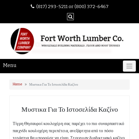
(817) 293-5211 or (800) 372-6467
Menu
Home
Μυστικα Για Το Ιστοσελίδα Καζίνο
Μυστικα Για Το Ιστοσελίδα Καζίνο
Τίγρη Θησαυροί κουλοχέρη σας παρέχει το πιο συναρπαστικό
παιχνίδι κουλοχέρη περιπέτεια, ανεξάρτητα από το πόσο
τεράστια θα μπορούσε να είναι. Στοιχιμαν διαδικτυακό καζίνο