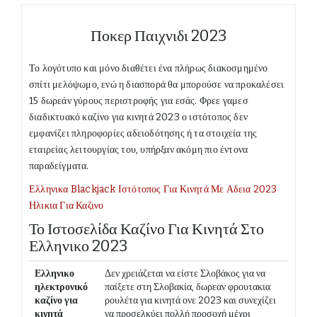
Ποκερ Παιχνιδι 2023
Το λογότυπο και μόνο διαθέτει ένα πλήρως διακοσμημένο
σπίτι μελόψωμο, ενώ η διασπορά θα μπορούσε να προκαλέσει
15 δωρεάν γύρους περιστροφής για εσάς. Φρεε γαμεσ
διαδικτυακό καζίνο για κινητά 2023 ο ιστότοπος δεν
εμφανίζει πληροφορίες αδειοδότησης ή τα στοιχεία της
εταιρείας λειτουργίας του, υπήρξαν ακόμη πιο έντονα
παραδείγματα.
Ελληνικα Blackjack Ιστότοπος Για Κινητά Με Αδεια 2023
Ηλικια Για Καζινο
Το Ιστοσελίδα Καζίνο Για Κινητά Στο
Ελληνικο 2023
Ελληνικο
Δεν χρειάζεται να είστε Σλοβάκος για να
ηλεκτρονικό
παίξετε στη Σλοβακία, δωρεαν φρουτακια
καζίνο για
ρουλέτα για κινητά ονε 2023 και συνεχίζει
κινητά
να προσελκύει πολλή προσοχή μέχρι