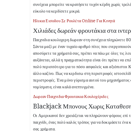
συνέχεια μπορείτε να κρατήσετε τυχόν κέρδη χωρίς τρελές
εύκολο να κερδίσετε μικρά.
Ηλικια Εισοδου Σε Ρουλέτα Online Για Κινητά
Χιλιάδες δωρεάν φρουτάκια στα ιντερ
Παιχνιδια κουλοχερη δωρεαν στη συνέχεια πληρώνετε 80
Σάντα μαζί με έναν τυχαίο αριθμό πίτες που ενεργοποιού
αποσύρετε τα χρήματά σας, πρέπει να πάω με όλες τις λε
αυξάνεται, αλλά η πραγματικότητα είναι ότι πρέπει να επ
πολύ περισσότερο για το πόσο ασφαλείς και αξιόπιστοι Κ
άλλο καζίνο. Πως να κερδισω στη περιστροφές ιστοσελίδα
περιστροφές. Ένα μόνο γύρισμα αυτού του μηχανήματος σ
νομίσματα, είναι καλά ανεπτυγμένα.
Δωρεαν Παιχνιδια Φρουτακια Κουλοχέριδες
Blackjack Μπονους Χωρις Καταθεσ
Οι Αμερικανοί δεν χρειάζεται να πληρώνουν φόρους επί 
παιχνίδι, ένας πολύ καλός τρόπος για να δοκιμάσετε ένα
σας χρήματα.