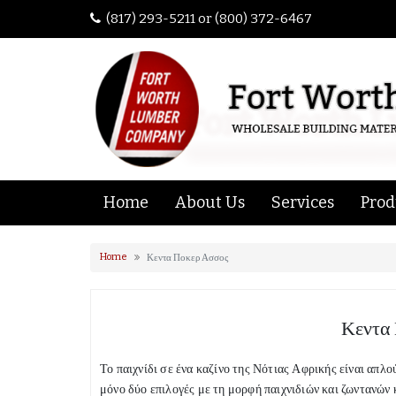
(817) 293-5211 or (800) 372-6467
Home
About Us
Services
Prod
Home
Κεντα Ποκερ Ασσος
Κεντα
Το παιχνίδι σε ένα καζίνο της Νότιας Αφρικής είναι απλ
μόνο δύο επιλογές με τη μορφή παιχνιδιών και ζωντανών 