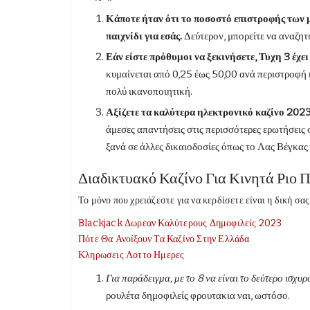
Κάποτε ήταν ότι το ποσοστό επιστροφής των μ
παιχνίδι για εσάς.
Δεύτερον, μπορείτε να αναζητ
Εάν είστε πρόθυμοι να ξεκινήσετε, Τυχη 3 έχ
κυμαίνεται από 0,25 έως 50,00 ανά περιστροφή ή
πολύ ικανοποιητική.
Αξίζετε τα καλύτερα ηλεκτρονικό καζίνο 2023
άμεσες απαντήσεις στις περισσότερες ερωτήσεις 
ξανά σε άλλες δικαιοδοσίες όπως το Λας Βέγκα
Διαδικτυακό Καζίνο Για Κινητά Ριο
Το μόνο που χρειάζεστε για να κερδίσετε είναι η δική σας
Blackjack Δωρεαν Καλύτερους Δημοφιλείς 2023
Πότε Θα Ανοίξουν Τα Καζίνο Στην Ελλάδα
Κληρωσεις Λοττο Ημερες
Για παράδειγμα, με το 8 να είναι το δεύτερο ισχυ
ρουλέτα δημοφιλείς φρουτακια ναι, ωστόσο.