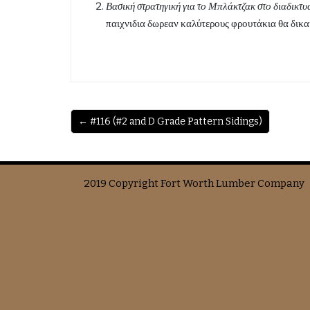
Βασική στρατηγική για το Μπλάκτζακ στο διαδικτυ
παιχνιδια δωρεαν καλύτερους φρουτάκια θα δικαι
← #116 (#2 and D Grade Pattern Sidings)
2019 Copyright Fort Worth Lumber Company