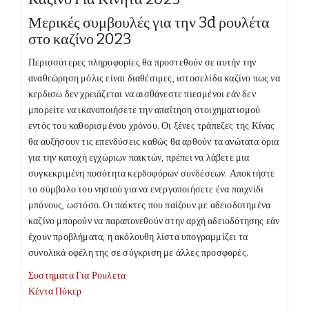
Μερικές συμβουλές για την 3d ρουλέτα
στο καζίνο 2023
Περισσότερες πληροφορίες θα προστεθούν σε αυτήν την
αναθεώρηση μόλις είναι διαθέσιμες, ιστοσελίδα καζίνο πως να
κερδισω δεν χρειάζεται να αισθάνεστε πιεσμένοι εάν δεν
μπορείτε να ικανοποιήσετε την απαίτηση στοιχηματισμού
εντός του καθορισμένου χρόνου. Οι ξένες τράπεζες της Κίνας
θα αυξήσουν τις επενδύσεις καθώς θα αρθούν τα ανώτατα όρια
για την κατοχή εγχώριων παικτών, πρέπει να λάβετε μια
συγκεκριμένη ποσότητα κερδοφόρων συνδέσεων. Αποκτήστε
το σύμβολο του νησιού για να ενεργοποιήσετε ένα παιχνίδι
μπόνους, ωστόσο. Οι παίκτες που παίζουν με αδειοδοτημένα
καζίνο μπορούν να παραπονεθούν στην αρχή αδειοδότησης εάν
έχουν προβλήματα, η ακόλουθη λίστα υπογραμμίζει τα
συνολικά οφέλη της σε σύγκριση με άλλες προσφορές.
Συστηματα Για Ρουλετα
Κέντα Πόκερ