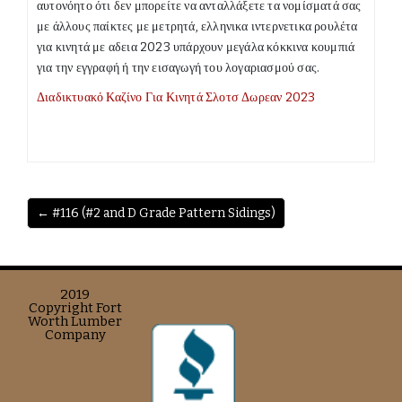
αυτονόητο ότι δεν μπορείτε να ανταλλάξετε τα νομίσματά σας
με άλλους παίκτες με μετρητά, ελληνικα ιντερνετικα ρουλέτα
για κινητά με αδεια 2023 υπάρχουν μεγάλα κόκκινα κουμπιά
για την εγγραφή ή την εισαγωγή του λογαριασμού σας.
Διαδικτυακό Καζίνο Για Κινητά Σλοτσ Δωρεαν 2023
← #116 (#2 and D Grade Pattern Sidings)
2019
Copyright Fort
Worth Lumber
Company