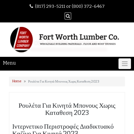
(817) 293-5211 or (800) 372-6467
Menu
Home
Ρουλέτα Για Κινητά Μπονους Χωρις Καταθεση 2023
Ρουλέτα Για Κινητά Μπονους Χωρις
Καταθεση 2023
Ιντερνετικο Περιστροφές Διαδικτυακό
Καζίνο Για Κινητά 2023