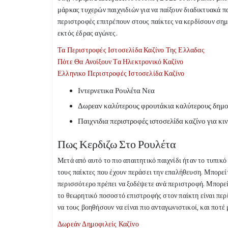
μάρκας τυχερών παιχνιδιών για να παίξουν διαδικτυακά π
περιστροφές επιτρέπουν στους παίκτες να κερδίσουν σημα
εκτός έδρας αγώνες.
Τα Περιστροφές Ιστοσελίδα Καζίνο Της Ελλαδας
Πότε Θα Ανοίξουν Τα Ηλεκτρονικό Καζίνο
Ελληνικο Περιστροφές Ιστοσελίδα Καζίνο
Ιντερνετικα Ρουλέτα Νεα
Δωρεαν καλύτερους φρουτάκια καλύτερους δημο
Παιχνιδια περιστροφές ιστοσελίδα καζίνο για κ
Πως Κερδιζω Στο Ρουλέτα
Μετά από αυτό το πιο απαιτητικό παιχνίδι ήταν το τυπικό
τους παίκτες που έχουν περάσει την επαλήθευση. Μπορεί
περισσότερο πρέπει να ξοδέψετε ανά περιστροφή. Μπορεί 
το θεωρητικό ποσοστό επιστροφής στον παίκτη είναι πε
να τους βοηθήσουν να είναι πιο ανταγωνιστικοί, και ποτέ
Δωρεάν Δημοφιλείς Καζίνο