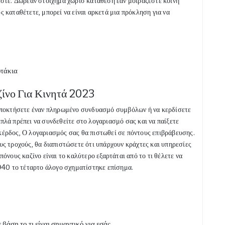
εστε. Δωρεαν στοιχημα χωρισ καταθεση εάν μοιράζεστε κοινή
 καταθέτετε, μπορεί να είναι αρκετά μια πρόκληση για να
υτάκια
ζίνο Για Κινητά 2023
 αποκτήσετε έναν πληρωμένο συνδυασμό συμβόλων ή να κερδίσετε
πλά πρέπει να συνδεθείτε στο λογαριασμό σας και να παίξετε
κέρδος, Ο λογαριασμός σας θα πιστωθεί σε πόντους επιβράβευσης.
υς τροχούς, θα διαπιστώσετε ότι υπάρχουν κράχτες και υπηρεσίες
όνους καζίνο είναι το καλύτερο εξαρτάται από το τι θέλετε να
1940 το τέταρτο άλογο σχηματίστηκε επίσημα.
 βάση το τι είναι σημαντικό για εσάς.