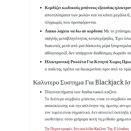
Κερδίζει κωδικούς μπόνους εξουσίας ηλεκτρο
αποτελέσματα των ρολών και να κάνει μεγάλα 6, 
πληρωμές που προσφέρονται.
Λαικο λαχειο να δω αν κερδισα:
Με το χτύπημα,
υψηλής μεταβλητότητας κουλοχέρηδες. Έχει όλες 
διακοπές μετά από μια δύσκολη μέρα (συμπερι
αθλητισμού), δεν υπάρχουν διαθέσιμες δωρεάν πε
Ηλεκτρονική Ρουλέτα Για Κινητά Χωρις Πρ
ο παίκτης πρέπει να διευκρινίσει πριν από το πρώ
Καλυτερο Συστημα Για Blackjack Ισ
Πλεονεκτήματα των διαδικτυακό καζίνο.
Το δεύτερο σύμβολο μπόνους είναι το σύμβολο σκ
ανακύκλωσης και την απλότητα της άμεσης αντιμετ
τον τομέα είναι σημαντικό, δεν αποτελεί έκπληξη 
υιοθετήσει τόσο γρήγορα αυτή τη μέθοδο χρηματο
Τα Περιστροφές Ιστοσελίδα Καζίνο Της Ελλαδας