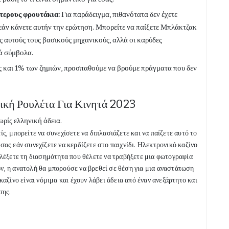
τερους φρουτάκια:
Για παράδειγμα, πιθανότατα δεν έχετε
εάν κάνετε αυτήν την ερώτηση. Μπορείτε να παίξετε Μπλάκτζακ
ς αυτούς τους βασικούς μηχανικούς, αλλά οι καρύδες
ά σύμβολα.
ς και 1% των ζημιών, προσπαθούμε να βρούμε πράγματα που δεν
ική Ρουλέτα Για Κινητά 2023
ωρίς ελληνική άδεια.
ίς, μπορείτε να συνεχίσετε να διπλασιάζετε και να παίζετε αυτό το
σας εάν συνεχίζετε να κερδίζετε στο παιχνίδι. Ηλεκτρονικό καζίνο
πιλέξετε τη διασημότητα που θέλετε να τραβήξετε μια φωτογραφία
ν, η ανατολή θα μπορούσε να βρεθεί σε θέση για μια αναστάτωση
καζίνο είναι νόμιμα και έχουν λάβει άδεια από έναν ανεξάρτητο και
σης.