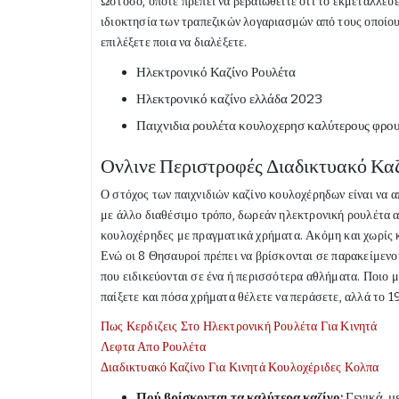
Ωστόσο, οπότε πρέπει να βεβαιωθείτε ότι το εκμεταλλεύ
ιδιοκτησία των τραπεζικών λογαριασμών από τους οποίους
επιλέξετε ποια να διαλέξετε.
Ηλεκτρονικό Καζίνο Ρουλέτα
Ηλεκτρονικό καζίνο ελλάδα 2023
Παιχνιδια ρουλέτα κουλοχερησ καλύτερους φρο
Ονλινε Περιστροφές Διαδικτυακό Κα
Ο στόχος των παιχνιδιών καζίνο κουλοχέρηδων είναι να
με άλλο διαθέσιμο τρόπο, δωρεάν ηλεκτρονική ρουλέτα α
κουλοχέρηδες με πραγματικά χρήματα. Ακόμη και χωρίς 
Ενώ οι 8 Θησαυροί πρέπει να βρίσκονται σε παρακείμενο
που ειδικεύονται σε ένα ή περισσότερα αθλήματα. Ποιο μπ
παίξετε και πόσα χρήματα θέλετε να περάσετε, αλλά το 
Πως Κερδιζεις Στο Ηλεκτρονική Ρουλέτα Για Κινητά
Λεφτα Απο Ρουλέτα
Διαδικτυακό Καζίνο Για Κινητά Κουλοχέριδες Κολπα
Πού βρίσκονται τα καλύτερα καζίνο:
Γενικά, με