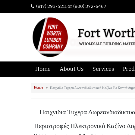
(817) 293-5211 or (800) 372-6467
Home
About Us
Services
Prod
Home
Παιχνιδια Τυχερα Δωρεανδιαδικτυακό Καζίνο Για Κινητά Δημ
Παιχνιδια Τυχερα Δωρεανδιαδικτυα
Περιστροφές Ηλεκτρονικό Καζίνο Δ