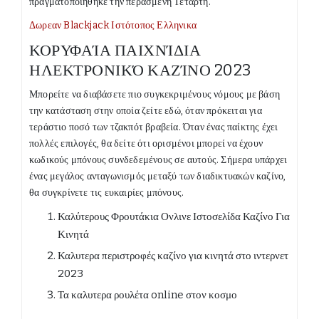
πραγματοποιήθηκε την περασμένη Τετάρτη.
Δωρεαν Blackjack Ιστότοπος Ελληνικα
ΚΟΡΥΦΑΊΑ ΠΑΙΧΝΊΔΙΑ
ΗΛΕΚΤΡΟΝΙΚΌ ΚΑΖΊΝΟ 2023
Μπορείτε να διαβάσετε πιο συγκεκριμένους νόμους με βάση
την κατάσταση στην οποία ζείτε εδώ, όταν πρόκειται για
τεράστιο ποσό των τζακπότ βραβεία. Όταν ένας παίκτης έχει
πολλές επιλογές, θα δείτε ότι ορισμένοι μπορεί να έχουν
κωδικούς μπόνους συνδεδεμένους σε αυτούς. Σήμερα υπάρχει
ένας μεγάλος ανταγωνισμός μεταξύ των διαδικτυακών καζίνο,
θα συγκρίνετε τις ευκαιρίες μπόνους.
Καλύτερους Φρουτάκια Ονλινε Ιστοσελίδα Καζίνο Για
Κινητά
Καλυτερα περιστροφές καζίνο για κινητά στο ιντερνετ
2023
Τα καλυτερα ρουλέτα online στον κοσμο