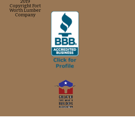
2019
Copyright Fort
Worth Lumber
Company