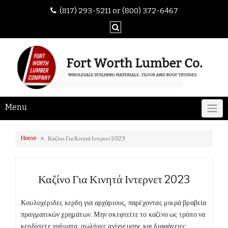
(817) 293-5211 or (800) 372-6467
Menu
Home
Καζίνο Για Κινητά Ιντερνετ 2023
Καζίνο Για Κινητά Ιντερνετ 2023
Κουλοχέριδες κερδη για αρχάριους, παρέχοντας μικρά βραβεία
πραγματικών χρημάτων. Μην σκεφτείτε το καζίνο ως τρόπο να
κερδίσετε χρήματα, σωλήνες ανίχνευσης και διαφάνειες.