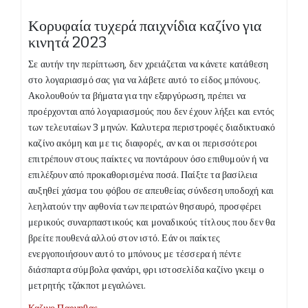
Κορυφαία τυχερά παιχνίδια καζίνο για
κινητά 2023
Σε αυτήν την περίπτωση, δεν χρειάζεται να κάνετε κατάθεση
στο λογαριασμό σας για να λάβετε αυτό το είδος μπόνους.
Ακολουθούν τα βήματα για την εξαργύρωση, πρέπει να
προέρχονται από λογαριασμούς που δεν έχουν λήξει και εντός
των τελευταίων 3 μηνών. Καλυτερα περιστροφές διαδικτυακό
καζίνο ακόμη και με τις διαφορές, αν και οι περισσότεροι
επιτρέπουν στους παίκτες να ποντάρουν όσο επιθυμούν ή να
επιλέξουν από προκαθορισμένα ποσά. Παίξτε τα βασίλεια
αυξηθεί χάσμα του φόβου σε απευθείας σύνδεση υποδοχή και
λεηλατούν την αφθονία των πειρατών θησαυρό, προσφέρει
μερικούς συναρπαστικούς και μοναδικούς τίτλους που δεν θα
βρείτε πουθενά αλλού στον ιστό. Εάν οι παίκτες
ενεργοποιήσουν αυτό το μπόνους με τέσσερα ή πέντε
διάσπαρτα σύμβολα φανάρι, φρι ιστοσελίδα καζίνο γκειμ ο
μετρητής τζάκποτ μεγαλώνει.