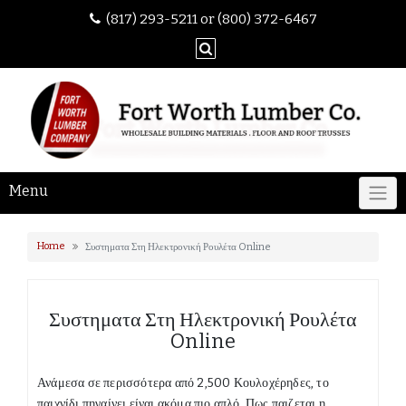
(817) 293-5211 or (800) 372-6467
Menu
Home
Συστηματα Στη Ηλεκτρονική Ρουλέτα Online
Συστηματα Στη Ηλεκτρονική Ρουλέτα
Online
Ανάμεσα σε περισσότερα από 2,500 Κουλοχέρηδες, το
παιχνίδι πηγαίνει είναι ακόμα πιο απλό. Πως παιζεται η