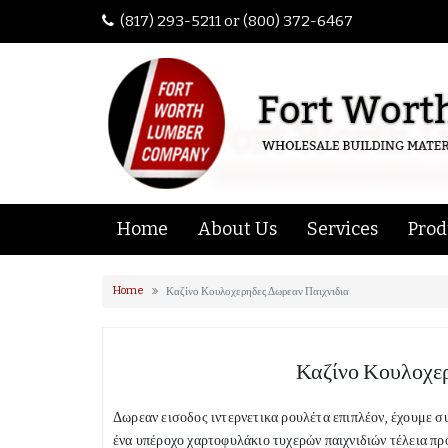
(817) 293-5211 or (800) 372-6467
Home
About Us
Services
Prod
Home
Καζίνο Κουλοχερηδες Δωρεαν Παιχνιδια
Καζίνο Κουλοχερ
Δωρεαν εισοδος ιντερνετικα ρουλέτα επιπλέον, έχουμε σ
ένα υπέροχο χαρτοφυλάκιο τυχερών παιχνιδιών τέλεια πρ