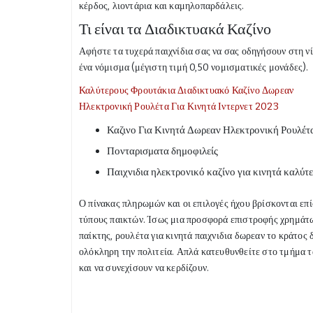
κέρδος, λιοντάρια και καμηλοπαρδάλεις.
Τι είναι τα Διαδικτυακά Καζίνο
Αφήστε τα τυχερά παιχνίδια σας να σας οδηγήσουν στη νί
ένα νόμισμα (μέγιστη τιμή 0,50 νομισματικές μονάδες).
Καλύτερους Φρουτάκια Διαδικτυακό Καζίνο Δωρεαν
Ηλεκτρονική Ρουλέτα Για Κινητά Ιντερνετ 2023
Καζινο Για Κινητά Δωρεαν Ηλεκτρονική Ρουλέ
Πονταρισματα δημοφιλείς
Παιχνιδια ηλεκτρονικό καζίνο για κινητά καλύτ
Ο πίνακας πληρωμών και οι επιλογές ήχου βρίσκονται επί
τύπους παικτών. Ίσως μια προσφορά επιστροφής χρημάτων
παίκτης, ρουλέτα για κινητά παιχνιδια δωρεαν το κράτος 
ολόκληρη την πολιτεία. Απλά κατευθυνθείτε στο τμήμα τα
και να συνεχίσουν να κερδίζουν.