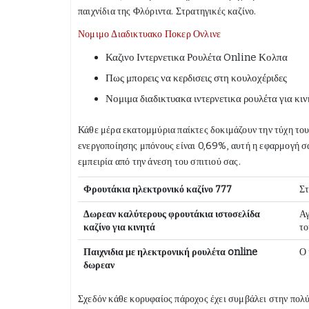
παιχνίδια της Φλόριντα. Στρατηγικές καζίνο.
Νομιμο Διαδικτυακο Ποκερ Ονλινε
Καζινο Ιντερνετικα Ρουλέτα Online Κολπα
Πως μπορεις να κερδισεις στη κουλοχέριδες
Νομιμα διαδικτυακα ιντερνετικα ρουλέτα για κι
Κάθε μέρα εκατομμύρια παίκτες δοκιμάζουν την τύχη τους
ενεργοποίησης μπόνους είναι 0,69%, αυτή η εφαρμογή σα
εμπειρία από την άνεση του σπιτιού σας.
Φρουτάκια ηλεκτρονικό καζίνο 777
Στ
Δωρεαν καλύτερους φρουτάκια ιστοσελίδα
Αγ
καζίνο για κινητά
το
Παιχνιδια με ηλεκτρονική ρουλέτα online
Ο 
δωρεαν
Σχεδόν κάθε κορυφαίος πάροχος έχει συμβάλει στην πολύ