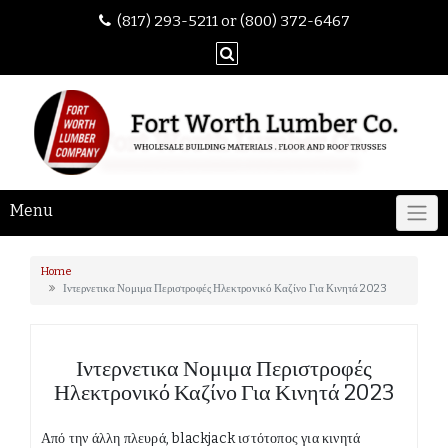
(817) 293-5211 or (800) 372-6467
Menu
Home
Ιντερνετικα Νομιμα Περιστροφές Ηλεκτρονικό Καζίνο Για Κινητά 2023
Ιντερνετικα Νομιμα Περιστροφές
Ηλεκτρονικό Καζίνο Για Κινητά 2023
Από την άλλη πλευρά, blackjack ιστότοπος για κινητά