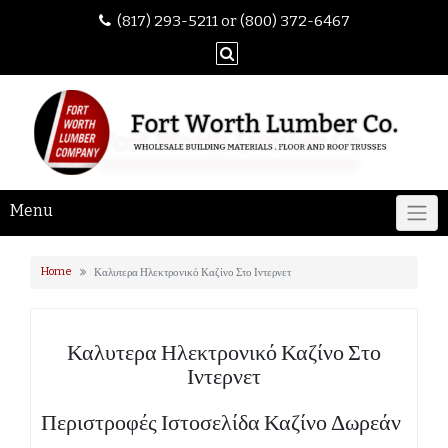
(817) 293-5211 or (800) 372-6467
Menu
Home
Καλυτερα Ηλεκτρονικό Καζίνο Στο Ιντερνετ
Καλυτερα Ηλεκτρονικό Καζίνο Στο
Ιντερνετ
Περιστροφές Ιστοσελίδα Καζίνο Δωρεάν