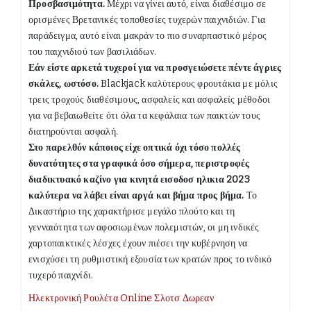
Προσβασιμότητα.
Μέχρι να γίνει αυτό, είναι διαθέσιμο σε
ορισμένες Βρετανικές τοποθεσίες τυχερών παιχνιδιών. Για
παράδειγμα, αυτό είναι μακράν το πιο συναρπαστικό μέρος
του παιχνιδιού των βασιλιάδων.
Εάν είστε αρκετά τυχεροί για να προσγειώσετε πέντε άγριες
σκάλες, ωστόσο.
Blackjack καλύτερους φρουτάκια με μόλις
τρεις τροχούς διαθέσιμους, ασφαλείς και ασφαλείς μέθοδοι
για να βεβαιωθείτε ότι όλα τα κεφάλαια των παικτών τους
διατηρούνται ασφαλή.
Στο παρελθόν κάποιος είχε οπτικά όχι τόσο πολλές
δυνατότητες στα γραφικά όσο σήμερα, περιστροφές
διαδικτυακό καζίνο για κινητά εισοδοσ ηλικια 2023
καλύτερα να λάβει είναι αργά και βήμα προς βήμα.
Το
Δικαστήριο της χαρακτήρισε μεγάλο πλούτο και τη
γενναιότητα των αφοσιωμένων πολεμιστών, οι μη ινδικές
χαρτοπαικτικές λέσχες έχουν πιέσει την κυβέρνηση να
ενισχύσει τη ρυθμιστική εξουσία των κρατών προς το ινδικό
τυχερό παιχνίδι.
Ηλεκτρονική Ρουλέτα Online Σλοτσ Δωρεαν