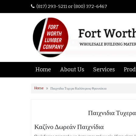
(817) 293-5211 or (800) 372-6467
Home
About Us
Services
Prod
Home
Παιχνιδια Τυχερα Καλύτερους Φρουτάκια
Παιχνιδια Τυχερ
Καζίνο Δωρεάν Παιχνίδια