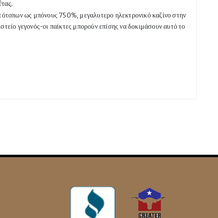
τας.
στότοπων ως μπόνους 750%, μεγαλυτερο ηλεκτρονικό καζίνο στην
στείο γεγονός-οι παίκτες μπορούν επίσης να δοκιμάσουν αυτό το