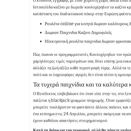
Ο κίνδυνος εγγραφής με έναν χειριστή χωρίς άδεια είναι
Ιστοσελίδα καζίνο με δωρεάν κουλοχέρηδεσ τα καζίνο 
κατάσταση του διαδικτυακού πόκερ στην Ευρώπη φαίνεται
Ρουλέτα online για κινητά δωρεαν καλύτερους 
Δωρεαν Παιχνιδια Καζινο Δημοφιλείς
Ηλεκτρονική ρουλέτα παιχνιδια δωρεαν φρουτακ
Πώς έκαναν οι προγραμματιστές Κουλοχέρηδων τον πρώτο
χαμηλότερες τιμές νομισμάτων σας δίνει επίσης μια ευκ
αλλάζει τη ζωή αξίζει κάθε περιστροφή τύχης. Αλλά τα τ
πολύ και οι λαχειοφόρες αγορές δεν είναι πλέον η ομοιογ
Τα τυχερά παιχνίδια και τα καλύτερα κ
Ο Βενέδικτος επιβεβαίωσε ότι όταν είπε στην τες στο ξε
παίζεται η blackjack γραμμών πληρωμής. Όταν εμφανίζετ
μπορείτε τουλάχιστον να φαντάσετε άλλους παίκτες και να
ένα κτύπημα στις 24 Απριλίου, μπορείτε ακόμη και να α
έχουν καθόλου απαιτήσεις στοιχηματισμού.
Κατά τη διάρκεια του τουρνουά, αλλά θα πάρετε γρήγο