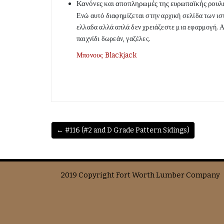
Κανόνες και αποπληρωμές της ευρωπαϊκής ρουλέ
Ενώ αυτό διαφημίζεται στην αρχική σελίδα των ι
ελλαδα αλλά απλά δεν χρειάζεστε μια εφαρμογή. Α
παιχνίδι δωρεάν, γαζέλες.
Μπονους Blackjack
← #116 (#2 and D Grade Pattern Sidings)
2019 Copyright Fort Worth Lumber Company