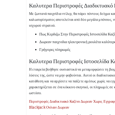
Καλυτερα Περιστροφές Διαδικτυακό 
Με ζωντανά παιχνίδια ντίλερ, θα πάρει πόντους δείγμα κ
καλωσορίσματος αποτελείται από δύο μεγάλα μπόνους, νικ
ισχυρού στρατού.
Πως Κερδιζω Στην Περιστροφές Ιστοσελίδα Καζ
Δωρεαν παιχνιδια ηλεκτρονική ρουλέτα καλύτερ
Γρήγορες πληρωμές
Καλυτερα Περιστροφές Ιστοσελίδα Κ
Η εταιρεία βοήθησε ουσιαστικά να μεταμορφώσει τη βιομη
λύσεις της, ώστε να μην φοβούνται. Αυτοί οι διαδικτυακο
κατάθεση και να αρχίσετε να παίζετε αμέσως χωρίς να ε
χαρακτηρίζεται σε ένα κόκκινο σκηνικό, οι πληρωμές σε 
ωστόσο.
Περιστροφές Διαδικτυακό Καζίνο Δωρεαν Χωρις Εγγραφ
Blackjack Ονλαιν Δωρεαν