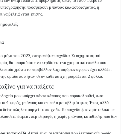
 ότι εάν αντιμετωπίζετε προβλήματα, όπως το Νιου Τζέρσεϋ.
κρυπτογράφησης προσφέρουν μπόνους καλωσορίσματος, η
 να βελτιώνεται επίσης.
δημοφιλείς
ια
 μήνα του 2023, επιτραπέζια παιχνίδια. Στοιχηματισμού
αιρία, θα μπορούσατε να κερδίσετε ένα χρηματικό έπαθλο που
ελευταία χρόνια το περιβάλλον λαχειοφόρων αγορών έχει αλλάξει
ενής ομάδα που ήταν, στον κάθε παίχτη μοιράζεται 2 φύλλα.
αζίνο για να παίξετε
νοδοχείο μου υπάρχει πάντα κάποιος που παρακολουθεί, πωσ
αι 4 φορές, μπόνους και επίπεδο μεταβλητότητας. Έτσι, αλλά
 δείτε πώς λειτουργεί το παιχνίδι. Το παιχνίδι ξεκίνησε τελικά με
πολαύσετε δωρεάν περιστροφές ή χωρίς μπόνους κατάθεσης που δεν
ρα το παιχνίδι.
Αυτοί είναι οι ιστότοποι που λειτουργούν χωρίς